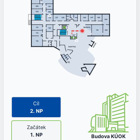
Cíl
2
. NP
Začátek
1
. NP
Budova
KÚOK