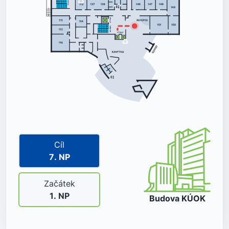
Cíl
7
. NP
Začátek
1
. NP
Budova
KÚOK