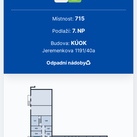
715
místnost
:
7
.
NP
podlaží
:
KÚOK
Budova
:
Jeremenkova 1191/40a
Odpadní nádoby