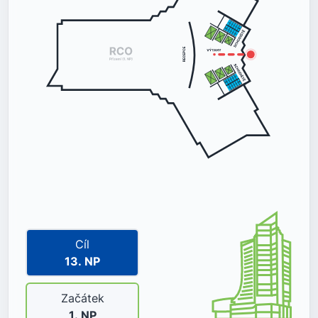
Cíl
13
. NP
Začátek
1
. NP