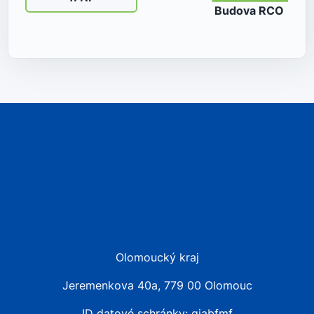
Budova
RCO
Olomoucký kraj
Jeremenkova 40a, 779 00 Olomouc
ID datové schránky: qiabfmf