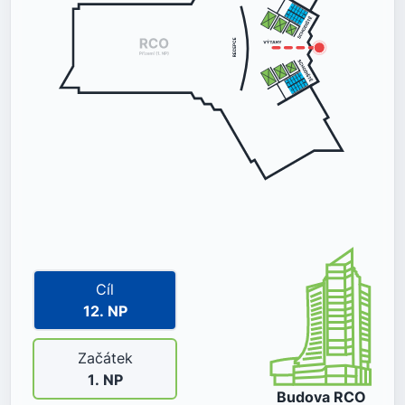
Cíl
12
. NP
Začátek
1
. NP
Budova
RCO