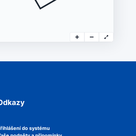
Odkazy
řihlášení do systému
aše podněty a připomínky