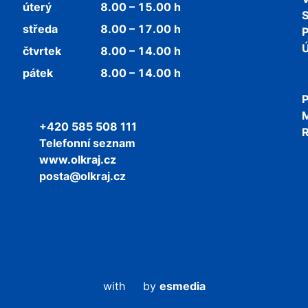
úterý
8.00 – 15.00 h
středa
8.00 – 17.00 h
P
Ú
čtvrtek
8.00 – 14.00 h
pátek
8.00 – 14.00 h
P
+420 585 508 111
R
Telefonní seznam
www.olkraj.cz
posta@olkraj.cz
with
by
esmedia