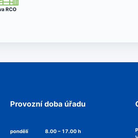
va
RCO
Provozní doba úřadu
P
pondělí
8.00 – 17.00 h
V