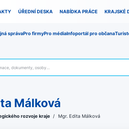
AKTY
ÚŘEDNÍ DESKA
NABÍDKA PRÁCE
KRAJSKÉ 
jná správa
Pro firmy
Pro média
Infoportál pro občana
Turist
dita Málková
egického rozvoje kraje
/
Mgr. Edita Málková