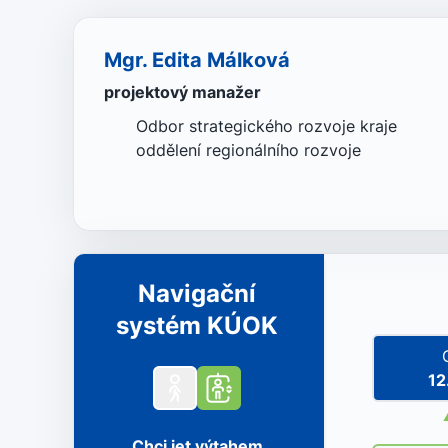
Mgr. Edita Málková
projektový manažer
Odbor strategického rozvoje kraje
oddělení regionálního rozvoje
Navigační
systém KÚOK
12
Chci jet výtahem