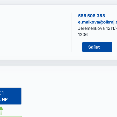
585 508 388
e.malkova@olkraj.
Jeremenkova 1211/4
1206
Sdílet
Cíl
. NP