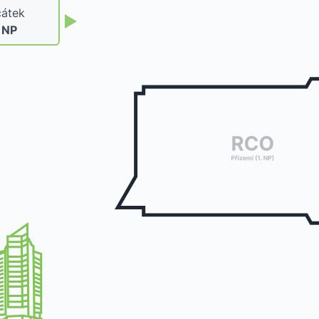
átek
. NP