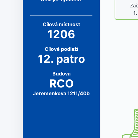
Zač
1
Cílová
místnost
1206
Cílové
podlaží
12
.
patro
Budova
RCO
Jeremenkova 1211/40b