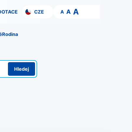
A
A
DOTACE
CZE
A
é
Rodina
Hledej