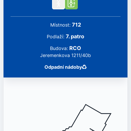
712
místnost
:
7
.
patro
podlaží
:
RCO
Budova
:
Jeremenkova 1211/40b
Odpadní nádoby