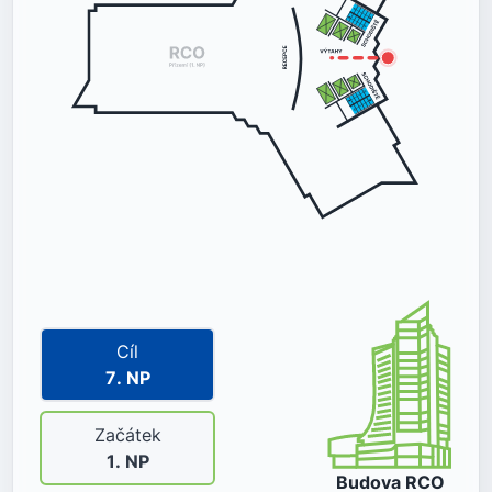
Cíl
7
. NP
Začátek
1
. NP
Budova
RCO