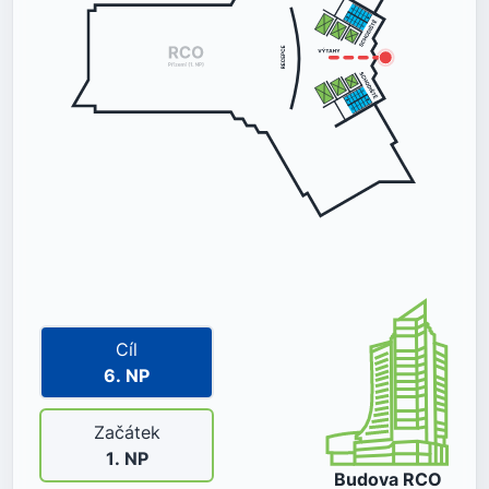
Cíl
6
. NP
Začátek
1
. NP
Budova
RCO