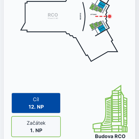
Cíl
12
. NP
Začátek
1
. NP
Budova
RCO