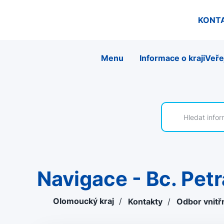
KONT
Menu
Informace o kraji
Veře
Navigace - Bc. Pet
Olomoucký kraj
/
Kontakty
/
Odbor vnitř