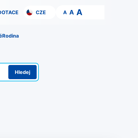
A
A
DOTACE
CZE
A
é
Rodina
Hledej