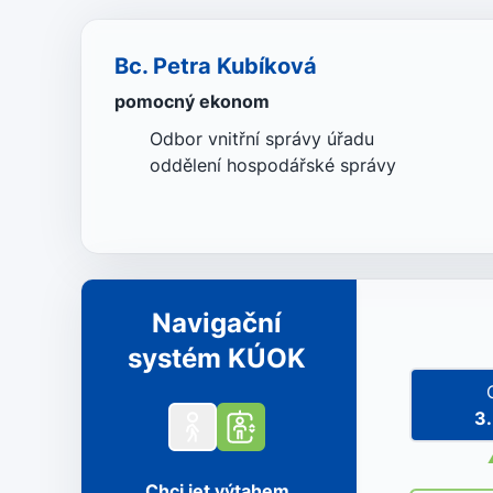
Bc. Petra Kubíková
pomocný ekonom
Odbor vnitřní správy úřadu
oddělení hospodářské správy
Navigační
systém KÚOK
3
Chci jet výtahem