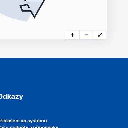
Odkazy
řihlášení do systému
aše podněty a připomínky