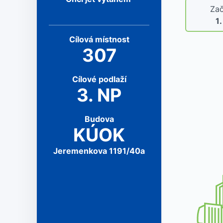
Zač
1
Cílová
místnost
307
Cílové
podlaží
3
.
NP
Budova
KÚOK
Jeremenkova 1191/40a