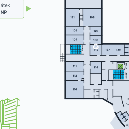
átek
. NP