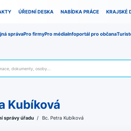
AKTY
ÚŘEDNÍ DESKA
NABÍDKA PRÁCE
KRAJSKÉ 
jná správa
Pro firmy
Pro média
Infoportál pro občana
Turist
ra Kubíková
ní správy úřadu
/
Bc. Petra Kubíková