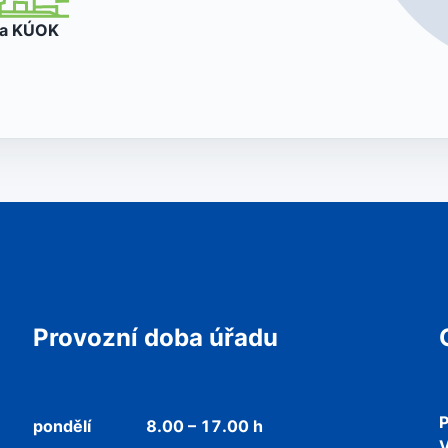
va
KÚOK
Provozní doba úřadu
P
pondělí
8.00 – 17.00 h
V