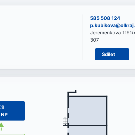
585 508 124
p.kubikova@olkraj
Jeremenkova 1191/4
307
Sdílet
Cíl
. NP