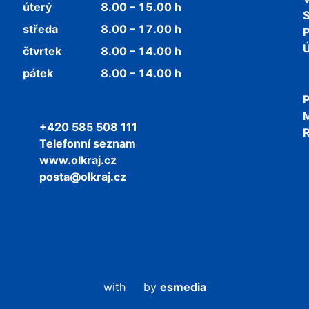
úterý
8.00 – 15.00 h
středa
8.00 – 17.00 h
P
Ú
čtvrtek
8.00 – 14.00 h
pátek
8.00 – 14.00 h
P
+420 585 508 111
R
Telefonní seznam
www.olkraj.cz
posta@olkraj.cz
with
by
esmedia