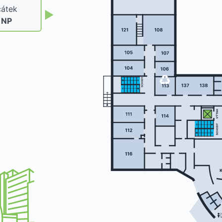
átek
. NP