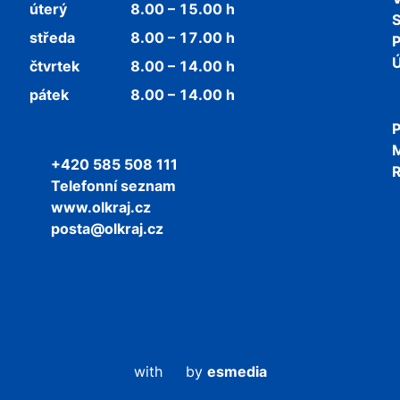
úterý
8.00 – 15.00 h
středa
8.00 – 17.00 h
P
Ú
čtvrtek
8.00 – 14.00 h
pátek
8.00 – 14.00 h
P
+420 585 508 111
R
Telefonní seznam
www.olkraj.cz
posta@olkraj.cz
with
by
esmedia