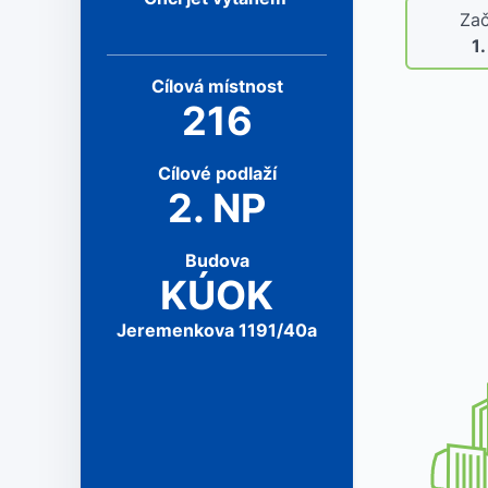
Zač
1
Cílová
místnost
216
Cílové
podlaží
2
.
NP
Budova
KÚOK
Jeremenkova 1191/40a