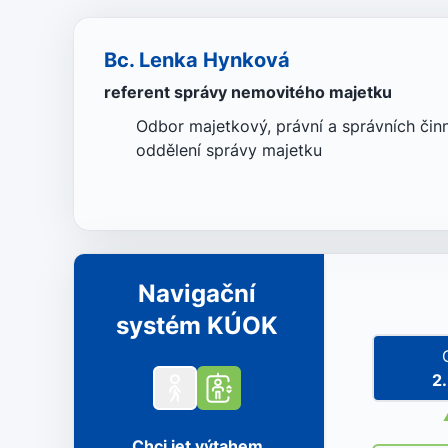
Bc. Lenka Hynková
referent správy nemovitého majetku
Odbor majetkový, právní a správních činn
oddělení správy majetku
Navigační
systém KÚOK
2
Chci jet výtahem