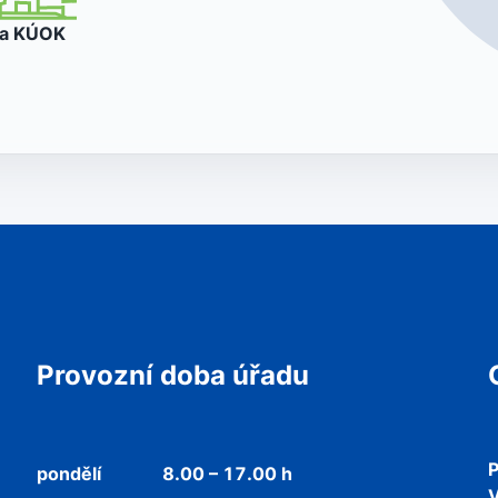
va
KÚOK
Provozní doba úřadu
P
pondělí
8.00 – 17.00 h
V