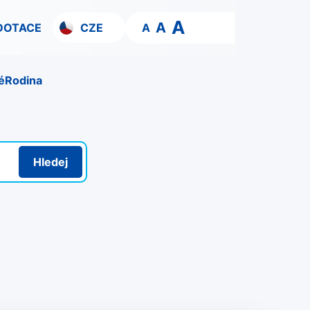
A
A
DOTACE
CZE
A
é
Rodina
Hledej