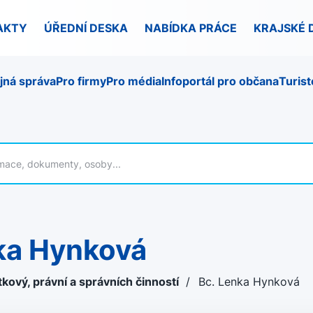
AKTY
ÚŘEDNÍ DESKA
NABÍDKA PRÁCE
KRAJSKÉ 
jná správa
Pro firmy
Pro média
Infoportál pro občana
Turist
nka Hynková
kový, právní a správních činností
/
Bc. Lenka Hynková