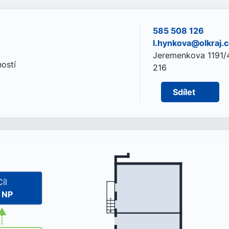
585 508 126
l.hynkova@olkraj.c
Jeremenkova 1191/4
ostí
216
Sdílet
Cíl
. NP