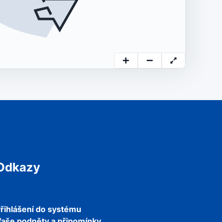
Odkazy
řihlášení do systému
aše podněty a připomínky