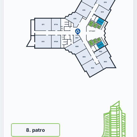
8
.
patro