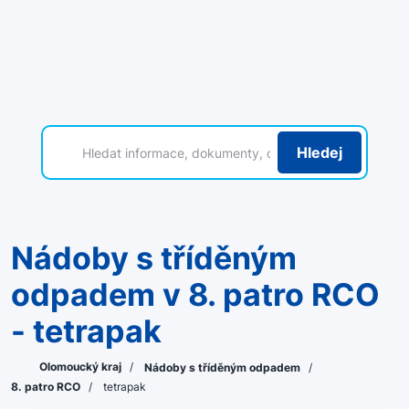
Hledej
Nádoby s tříděným
odpadem v 8. patro RCO
- tetrapak
Olomoucký kraj
/
Nádoby s tříděným odpadem
/
8. patro RCO
/
tetrapak