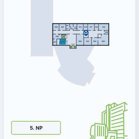
5
.
NP