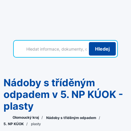
Hledej
Nádoby s tříděným
odpadem v 5. NP KÚOK -
plasty
Olomoucký kraj
/
Nádoby s tříděným odpadem
/
5. NP KÚOK
/
plasty