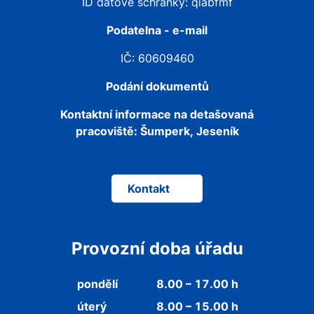
ID datové schránky: qiabfmf
Podatelna - e-mail
IČ: 60609460
Podání dokumentů
Kontaktní informace na detašovaná
pracoviště:
Šumperk, Jeseník
Kontakt
Provozní doba úřadu
pondělí
8.00 – 17.00 h
úterý
8.00 – 15.00 h