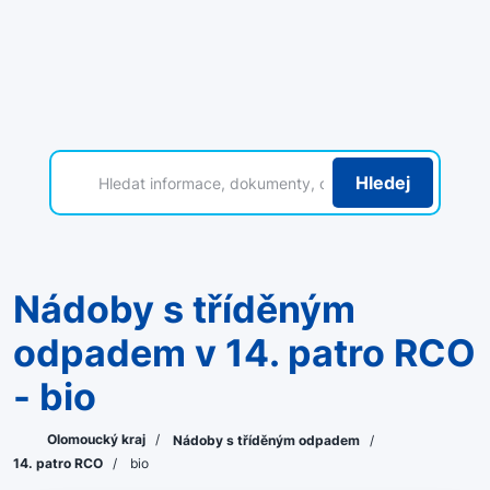
Hledej
Nádoby s tříděným
odpadem v 14. patro RCO
- bio
Olomoucký kraj
/
Nádoby s tříděným odpadem
/
14. patro RCO
/
bio