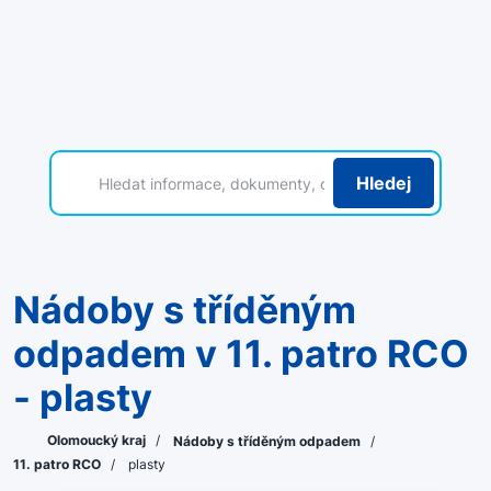
Hledej
Nádoby s tříděným
odpadem v 11. patro RCO
- plasty
Olomoucký kraj
/
Nádoby s tříděným odpadem
/
11. patro RCO
/
plasty