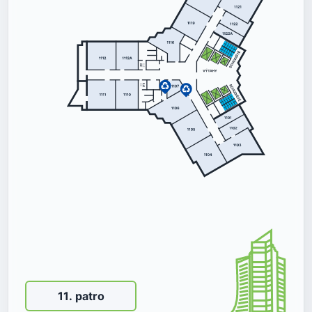
11
.
patro