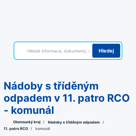
Hledej
Nádoby s tříděným
odpadem v 11. patro RCO
- komunál
Olomoucký kraj
/
Nádoby s tříděným odpadem
/
11. patro RCO
/
komunál