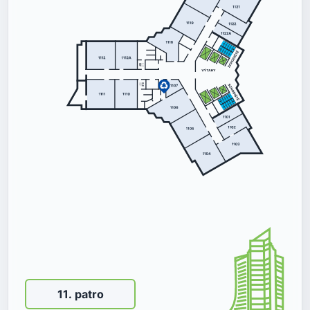
11
.
patro