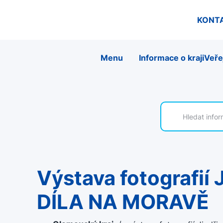
KONT
Menu
Informace o kraji
Veře
výstava fotografií Jindřicha Štreita STOLETÍ CHARITNÍHO
DÍLA NA MORAVĚ