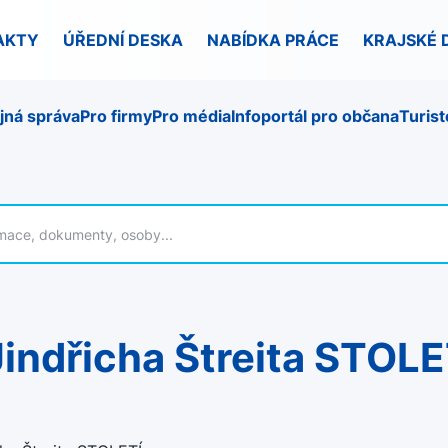
AKTY
ÚŘEDNÍ DESKA
NABÍDKA PRÁCE
KRAJSKÉ 
jná správa
Pro firmy
Pro média
Infoportál pro občana
Turist