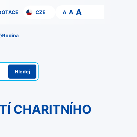
A
A
DOTACE
CZE
A
é
Rodina
Hledej