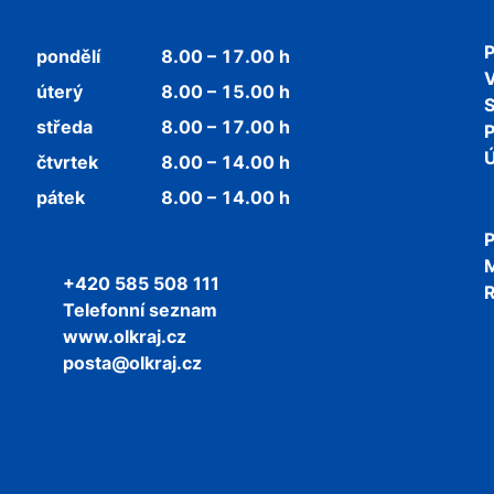
P
pondělí
8.00 – 17.00 h
V
úterý
8.00 – 15.00 h
středa
8.00 – 17.00 h
P
Ú
čtvrtek
8.00 – 14.00 h
pátek
8.00 – 14.00 h
P
+420 585 508 111
R
Telefonní seznam
www.olkraj.cz
posta@olkraj.cz