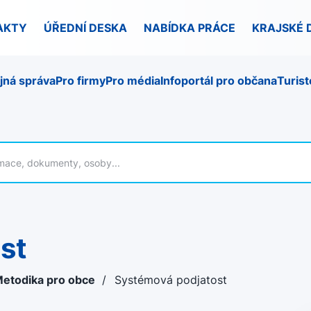
AKTY
ÚŘEDNÍ DESKA
NABÍDKA PRÁCE
KRAJSKÉ 
jná správa
Pro firmy
Pro média
Infoportál pro občana
Turist
st
etodika pro obce
/
Systémová podjatost