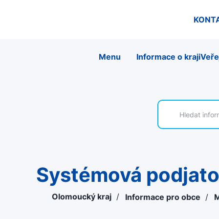
KONT
Menu
Informace o kraji
Veře
Systémová podjato
Olomoucký kraj
/
Informace pro obce
/
M