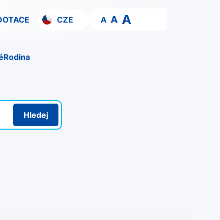
A
A
DOTACE
CZE
A
é
Rodina
Hledej