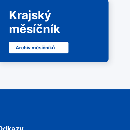
Krajský
měsíčník
Archiv měsíčníků
Odkazy