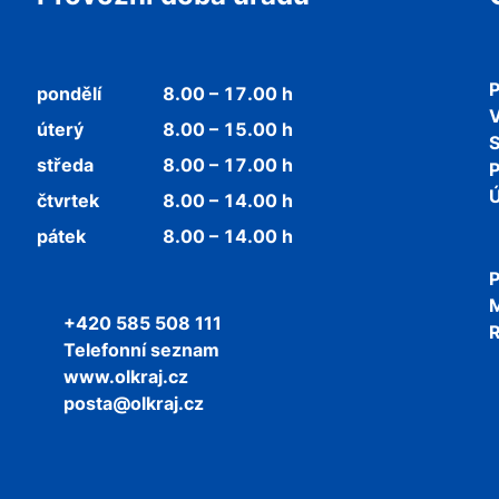
P
pondělí
8.00 – 17.00 h
V
úterý
8.00 – 15.00 h
středa
8.00 – 17.00 h
P
Ú
čtvrtek
8.00 – 14.00 h
pátek
8.00 – 14.00 h
P
+420 585 508 111
R
Telefonní seznam
www.olkraj.cz
posta@olkraj.cz