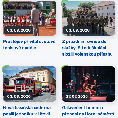
03. 08. 2026
03. 08. 2026
Prostějov přivítal světové
Z prázdnin rovnou do
tenisové naděje
služby. Středoškoláci
složili vojenskou přísahu
03. 08. 2026
27. 07. 2026
Nová hasičská cisterna
Galavečer flamenca
posílí jednotku v Litovli
přenesl na Horní náměstí