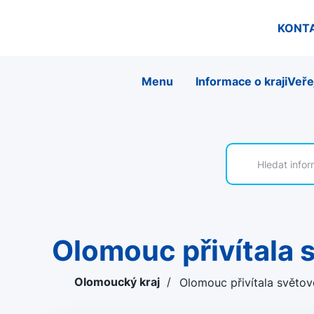
KONT
Menu
Informace o kraji
Veře
Olomouc přivítala
Olomoucký kraj
/
Olomouc přivítala světov