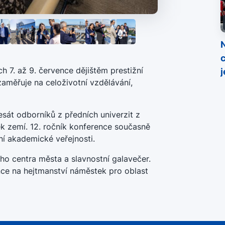
c
 7. až 9. července dějištěm prestižní
j
aměřuje na celoživotní vzdělávání,
sát odborníků z předních univerzit z
ek zemí. 12. ročník konference současně
í akademické veřejnosti.
ho centra města a slavnostní galavečer.
ence na hejtmanství náměstek pro oblast