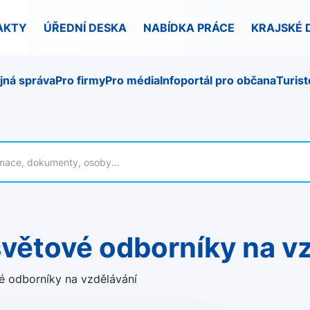
AKTY
ÚŘEDNÍ DESKA
NABÍDKA PRÁCE
KRAJSKÉ 
jná správa
Pro firmy
Pro média
Infoportál pro občana
Turist
 světové odborníky na v
é odborníky na vzdělávání