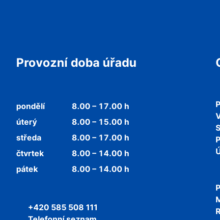
Provozní doba úřadu
P
pondělí
8.00 – 17.00 h
V
úterý
8.00 – 15.00 h
středa
8.00 – 17.00 h
P
Ú
čtvrtek
8.00 – 14.00 h
pátek
8.00 – 14.00 h
P
+420 585 508 111
R
Telefonní seznam