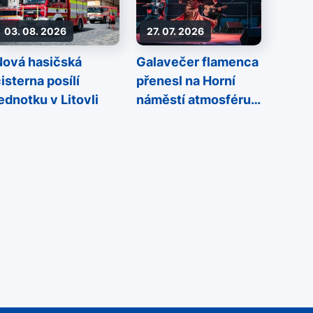
03. 08. 2026
27. 07. 2026
Nová hasičská
Galavečer flamenca
isterna posílí
přenesl na Horní
ednotku v Litovli
náměstí atmosféru
Španělska