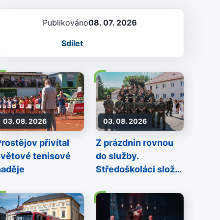
Publikováno
08. 07. 2026
Sdílet
03. 08. 2026
03. 08. 2026
rostějov přivítal
Z prázdnin rovnou
světové tenisové
do služby.
naděje
Středoškoláci složili
vojenskou přísahu