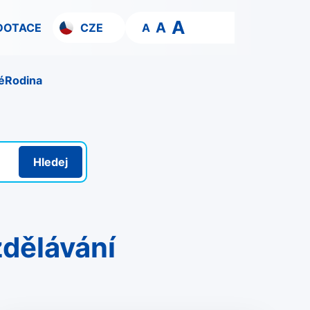
A
A
DOTACE
CZE
A
é
Rodina
Hledej
zdělávání