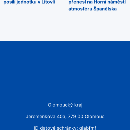
posílí jednotku v Litovli
přenesl na Horní náměstí
atmosféru Španělska
Olomoucký kraj
Jeremenkova 40a, 779 00 Olomouc
ID datové schránky: qiabfmf