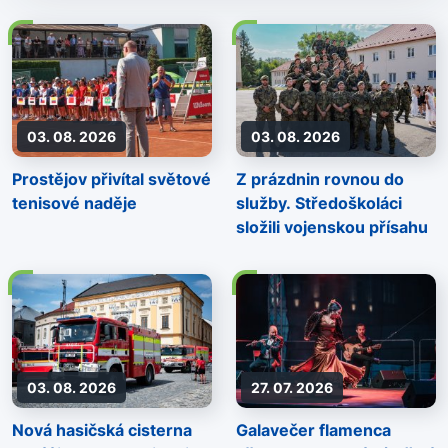
03. 08. 2026
03. 08. 2026
Prostějov přivítal světové
Z prázdnin rovnou do
tenisové naděje
služby. Středoškoláci
složili vojenskou přísahu
03. 08. 2026
27. 07. 2026
Nová hasičská cisterna
Galavečer flamenca