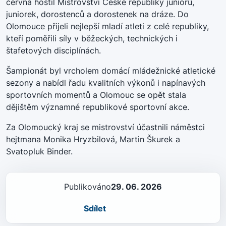
června hostil Mistrovství České republiky juniorů,
juniorek, dorostenců a dorostenek na dráze. Do
Olomouce přijeli nejlepší mladí atleti z celé republiky,
kteří poměřili síly v běžeckých, technických i
štafetových disciplínách.
Šampionát byl vrcholem domácí mládežnické atletické
sezony a nabídl řadu kvalitních výkonů i napínavých
sportovních momentů a Olomouc se opět stala
dějištěm významné republikové sportovní akce.
Za Olomoucký kraj se mistrovství účastnili náměstci
hejtmana Monika Hryzbilová, Martin Škurek a
Svatopluk Binder.
Publikováno
29. 06. 2026
Sdílet