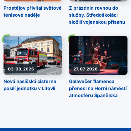
Prostějov přivítal světové
Z prázdnin rovnou do
tenisové naděje
služby. Středoškoláci
složili vojenskou přísahu
03. 08. 2026
27. 07. 2026
Nová hasičská cisterna
Galavečer flamenca
posílí jednotku v Litovli
přenesl na Horní náměstí
atmosféru Španělska