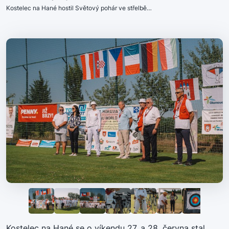
Kostelec na Hané hostil Světový pohár ve střelbě…
Kostelec na Hané se o víkendu 27. a 28. června stal