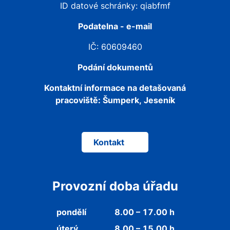
ID datové schránky: qiabfmf
Podatelna - e-mail
IČ: 60609460
Podání dokumentů
Kontaktní informace na detašovaná
pracoviště:
Šumperk, Jeseník
Kontakt
Provozní doba úřadu
pondělí
8.00 – 17.00 h
úterý
8.00 – 15.00 h