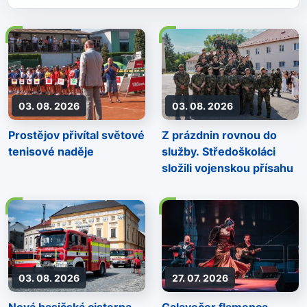
03. 08. 2026
03. 08. 2026
Prostějov přivítal světové
Z prázdnin rovnou do
tenisové naděje
služby. Středoškoláci
složili vojenskou přísahu
03. 08. 2026
27. 07. 2026
Nová hasičská cisterna
Galavečer flamenca