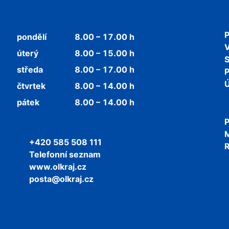
P
pondělí
8.00 – 17.00 h
V
úterý
8.00 – 15.00 h
středa
8.00 – 17.00 h
P
Ú
čtvrtek
8.00 – 14.00 h
pátek
8.00 – 14.00 h
P
+420 585 508 111
R
Telefonní seznam
www.olkraj.cz
posta@olkraj.cz