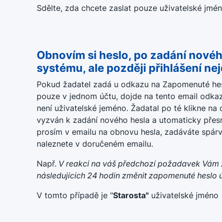
Sdělte, zda chcete zaslat pouze uživatelské jmén
Obnovím si heslo, po zadání novéh
systému, ale později přihlášení ne
Pokud žadatel zadá u odkazu na Zapomenuté hesl
pouze v jednom účtu, dojde na tento email odkaz
není uživatelské jeméno. Žadatal po té klikne na
vyzván k zadání nového hesla a utomaticky přesm
prosím v emailu na obnovu hesla, zadáváte spárv
naleznete v doručeném emailu.
Např.
V reakci na váš předchozí požadavek Vám 
následujících 24 hodin změnit zapomenuté heslo 
V tomto případě je "
Starosta"
uživatelské jméno