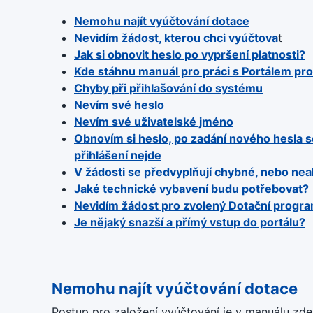
Nemohu najít vyúčtování dotace
Nevidím žádost, kterou chci vyúčtova
t
Jak si obnovit heslo po vypršení platnosti?
Kde stáhnu manuál pro práci s Portálem pr
Chyby při přihlašování do systému
Nevím své heslo
Nevím své uživatelské jméno
Obnovím si heslo, po zadání nového hesla s
přihlášení nejde
V žádosti se předvyplňují chybné, nebo neak
Jaké technické vybavení budu potřebovat?
Nevidím žádost pro zvolený Dotační program
Je nějaký snazší a přímý vstup do portálu?
Nemohu najít vyúčtování dotace
Postup pro založení vyúčtování je v manuálu zd