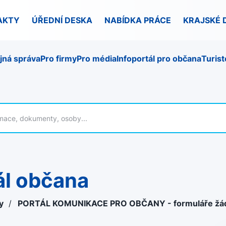
AKTY
ÚŘEDNÍ DESKA
NABÍDKA PRÁCE
KRAJSKÉ 
jná správa
Pro firmy
Pro média
Infoportál pro občana
Turist
ál občana
ky
/
PORTÁL KOMUNIKACE PRO OBČANY - formuláře žá