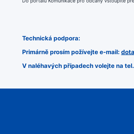
Do portálu Komunikace pro občany vstoupíte př
Technická podpora:
Primárně prosím požívejte e-mail:
dot
V naléhavých případech volejte na te