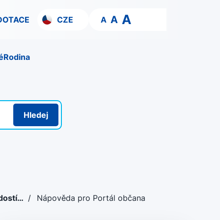
A
A
DOTACE
CZE
A
é
Rodina
Hledej
dostí…
/
Nápověda pro Portál občana