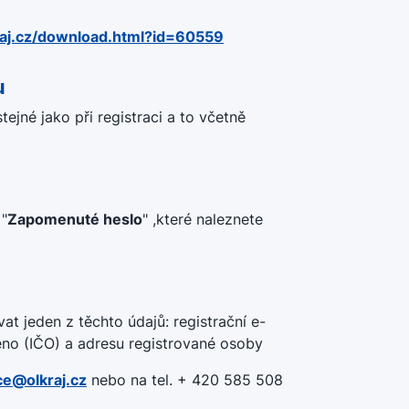
raj.cz/download.html?id=60559
u
tejné jako při registraci a to včetně
 "
Zapomenuté heslo
" ,které naleznete
t jeden z těchto údajů: registrační e-
éno (IČO) a adresu registrované osoby
ce@olkraj.cz
nebo na tel. + 420 585 508