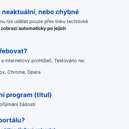
u neaktuální, nebo chybné
nu lze udělat pouze přes linku technické
zobrazí automaticky po jejich
třebovat?
 a internetový prohlížeč. Testováno na:
fox, Chrome, Opera
í program (titul)
přijímání žádostí
portálu?