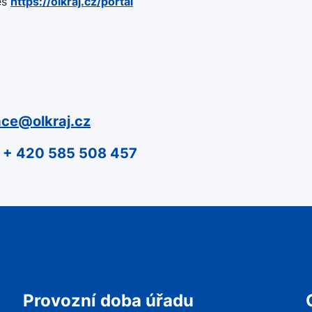
es
https://olkraj.cz/portal
ace@olkraj.cz
l. + 420 585 508 457
Provozní doba úřadu