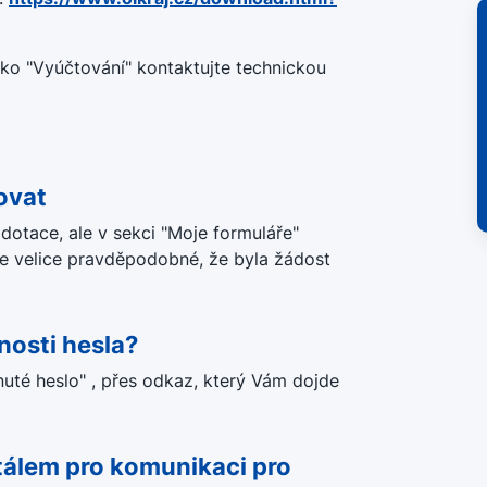
tko "Vyúčtování" kontaktujte technickou
ovat
otace, ale v sekci "Moje formuláře"
 je velice pravděpodobné, že byla žádost
nosti hesla?
uté heslo" , přes odkaz, který Vám dojde
tálem pro komunikaci pro