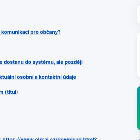
o komunikaci pro občany?
e dostanu do systému, ale později
tuální osobní a kontaktní údaje
 (titul
)
e:
https://www.olkraj.cz/download.html?