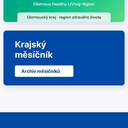
Krajský
měsíčník
Archiv měsíčníků