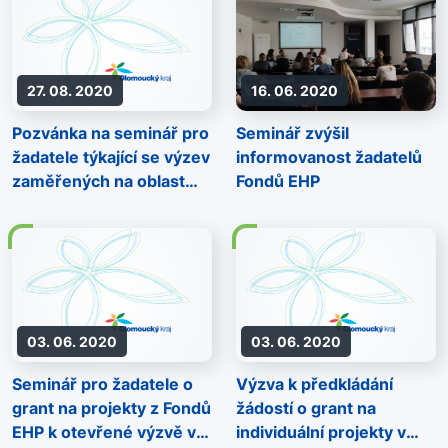
postavení
27. 08. 2020
16. 06. 2020
Pozvánka na seminář pro
Seminář zvýšil
žadatele týkající se výzev
informovanost žadatelů
zaměřených na oblast
Fondů EHP
Inkluze Romů a
posilování jejich
postavení
03. 06. 2020
03. 06. 2020
Seminář pro žadatele o
Výzva k předkládání
grant na projekty z Fondů
žádostí o grant na
EHP k otevřené výzvě v
individuální projekty v