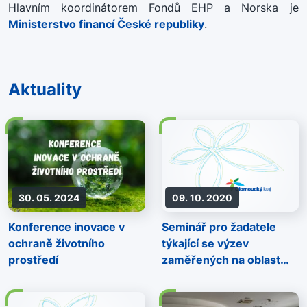
Hlavním koordinátorem Fondů EHP a Norska je
Ministerstvo financí České republiky
.
Aktuality
30. 05. 2024
09. 10. 2020
Konference inovace v
Seminář pro žadatele
ochraně životního
týkající se výzev
prostředí
zaměřených na oblast
Inkluze Romů a
posilování jejich