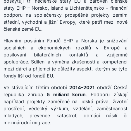
poskytují tři nečlenské státy EU a zároveň členské
státy EHP – Norsko, Island a Lichtenštejnsko – finanční
podporu na společensky prospěšné projekty zemím
střední, východní a jižní Evropy, které patří mezi nové
členské země EU.
Hlavním posláním Fondů EHP a Norska je snižování
sociálních a ekonomických rozdílů v Evropě a
posilování bilaterálních kontaktů a vzájemné
spolupráce. Sdílení a výměna zkušeností a kompetencí
mezi dárci a příjemci je důležitý aspekt, kterým se tyto
fondy liší od fondů EU.
Ve stávajícím třetím období
2014–2021
obdrží Česká
republika zhruba
5 miliard korun
. Podporu získají
například projekty zaměřené na lidská práva, životní
prostředí, vědecký výzkum, vzdělání, zaměstnanost
mladých, prevence katastrof, domácí násilí či
mezinárodní migrace.