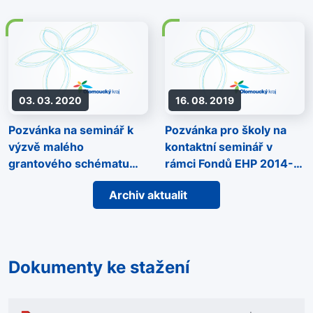
Programu Zdraví
oblasti Podpory
duševního zdraví dětí a
dospívajících
03. 03. 2020
16. 08. 2019
Pozvánka na seminář k
Pozvánka pro školy na
výzvě malého
kontaktní seminář v
grantového schématu
rámci Fondů EHP 2014-
Programu Řádná správa
2021
Archiv aktualit
věcí veřejných v rámci
Fondů EHP a Norska
2014-2021
Dokumenty ke stažení