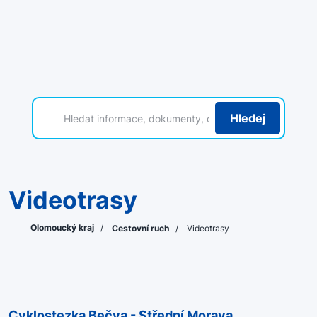
Hledej
Videotrasy
Olomoucký kraj
/
Cestovní ruch
/
Videotrasy
Cyklostezka Bečva - Střední Morava