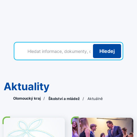
Hledej
Aktuality
Olomoucký kraj
/
Školství a mládež
/
Aktuálně