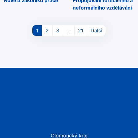
Novela zákoníku práce
Propojování formálního a
neformálního vzdělávání
1
2
3
…
21
Další
Olomoucký kraj