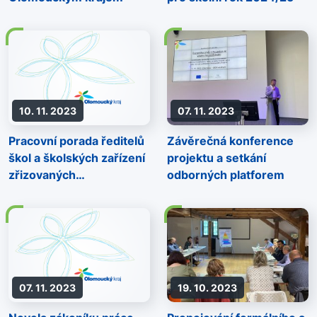
10. 11. 2023
07. 11. 2023
Pracovní porada ředitelů
Závěrečná konference
škol a školských zařízení
projektu a setkání
zřizovaných
odborných platforem
Olomouckým krajem
07. 11. 2023
19. 10. 2023