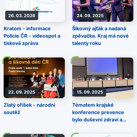
26. 03. 2026
24. 09. 2025
Kratom - informace
Šikovný ajťák a nadaná
Policie ČR - videospot a
zpěvačka. Kraj má nové
tisková zpráva
talenty roku
22. 09. 2025
15. 09. 2025
Zlatý oříšek - národní
Tématem krajské
soutěž
konference prevence
bylo duševní zdraví a
wellbeing