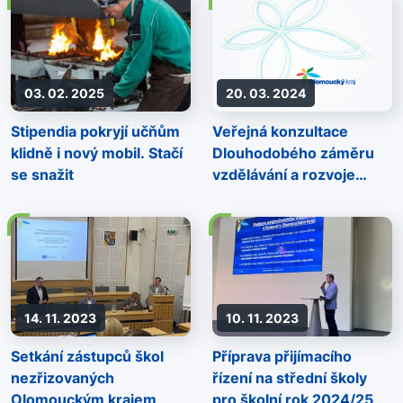
03. 02. 2025
20. 03. 2024
Stipendia pokryjí učňům
Veřejná konzultace
klidně i nový mobil. Stačí
Dlouhodobého záměru
se snažit
vzdělávání a rozvoje
vzdělávací soustavy
Olomouckého kraje
2024–2028
14. 11. 2023
10. 11. 2023
Setkání zástupců škol
Příprava přijímacího
nezřizovaných
řízení na střední školy
Olomouckým krajem
pro školní rok 2024/25