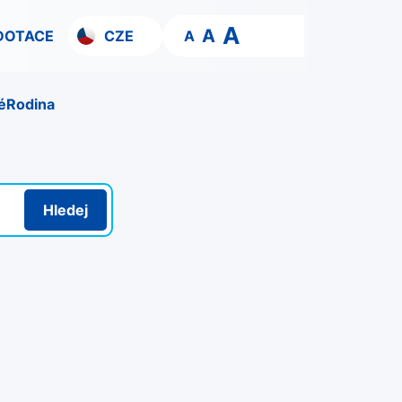
A
A
DOTACE
CZE
A
é
Rodina
Hledej