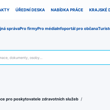
AKTY
ÚŘEDNÍ DESKA
NABÍDKA PRÁCE
KRAJSKÉ 
jná správa
Pro firmy
Pro média
Infoportál pro občana
Turist
ce pro poskytovatele zdravotních služeb
/