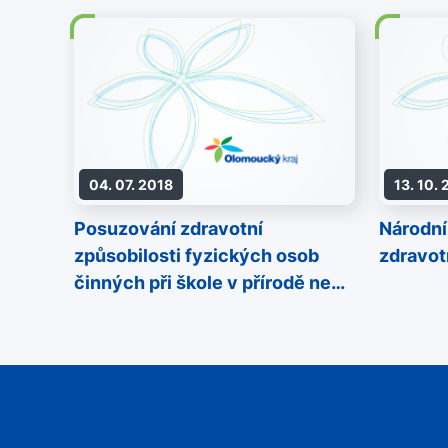
04. 07. 2018
13. 10.
Posuzování zdravotní
Národní
způsobilosti fyzických osob
zdravot
činných při škole v přírodě nebo
zotavovací akci jako dozor