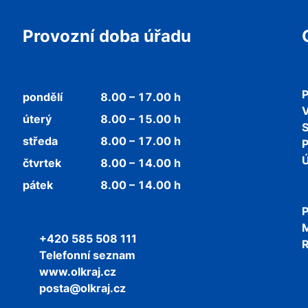
Provozní doba úřadu
P
pondělí
8.00 – 17.00 h
V
úterý
8.00 – 15.00 h
středa
8.00 – 17.00 h
P
Ú
čtvrtek
8.00 – 14.00 h
pátek
8.00 – 14.00 h
P
+420 585 508 111
R
Telefonní seznam
www.olkraj.cz
posta@olkraj.cz