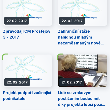
27. 02. 2017
22. 02. 2017
Zpravodaj ICM Prostějov
Zahraniční stáže
3 - 2017
nabídnou mladým
nezaměstnaným nové
perspektivy
22. 02. 2017
21. 02. 2017
Projekt podpoří začínající
Lidé se zrakovým
podnikatele
postižením budou mít
díky projektu lepší pozici