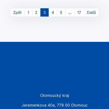
na trhu práce
Zpět
1
2
3
4
5
…
17
Další
Olomoucký kraj
Jeremenkova 40a, 779 00 Olomouc