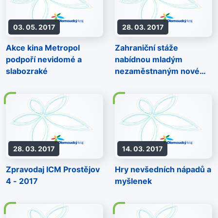
03. 05. 2017
28. 03. 2017
Akce kina Metropol
Zahraniční stáže
podpoří nevidomé a
nabídnou mladým
slabozraké
nezaměstnaným nové
perspektivy
28. 03. 2017
14. 03. 2017
Zpravodaj ICM Prostějov
Hry nevšedních nápadů a
4 - 2017
myšlenek