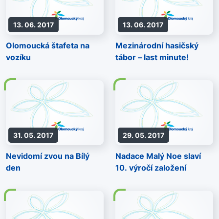
13. 06. 2017
13. 06. 2017
Olomoucká štafeta na
Mezinárodní hasičský
vozíku
tábor – last minute!
31. 05. 2017
29. 05. 2017
Nevidomí zvou na Bílý
Nadace Malý Noe slaví
den
10. výročí založení