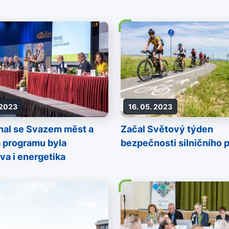
 2023
16. 05. 2023
dnal se Svazem měst a
Začal Světový týden
a programu byla
bezpečnosti silničního 
iva i energetika