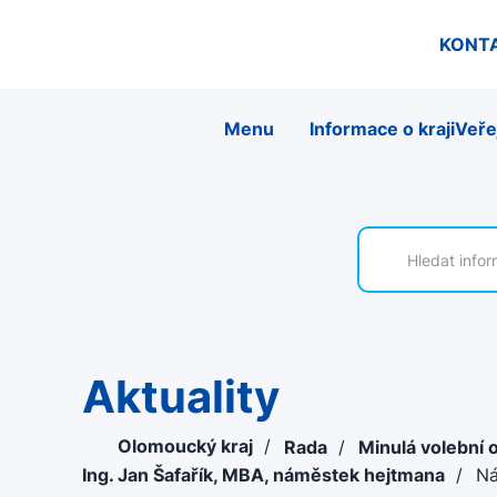
KONT
Menu
Informace o kraji
Veře
Aktuality
Olomoucký kraj
/
Rada
/
Minulá volební 
Ing. Jan Šafařík, MBA, náměstek hejtmana
/
Ná