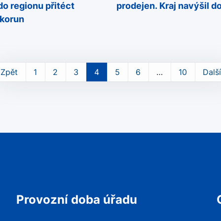
o regionu přitéct
prodejen. Kraj navýšil d
 korun
Zpět
1
2
3
4
5
6
…
10
Další
Provozní doba úřadu