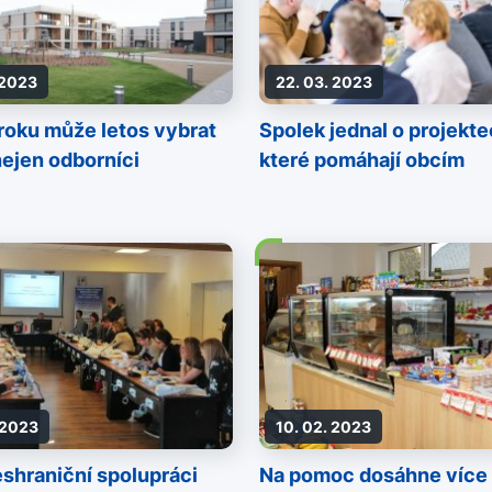
 2023
22. 03. 2023
roku může letos vybrat
Spolek jednal o projekte
nejen odborníci
které pomáhají obcím
 2023
10. 02. 2023
eshraniční spolupráci
Na pomoc dosáhne více