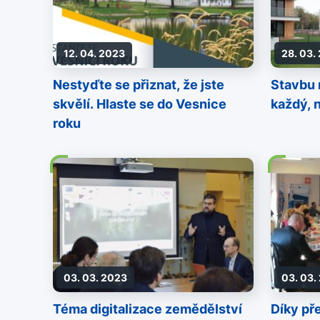
12. 04. 2023
28. 03.
Nestyďte se přiznat, že jste
Stavbu 
skvělí. Hlaste se do Vesnice
každý, 
roku
03. 03. 2023
03. 03.
Téma digitalizace zemědělství
Díky př