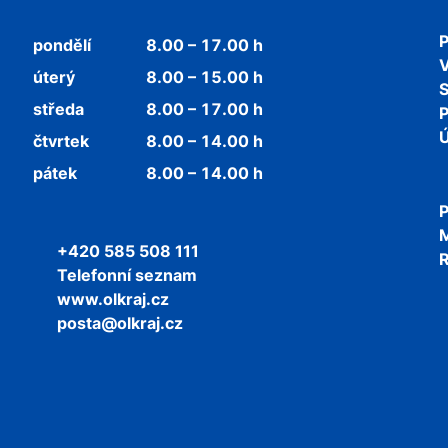
P
pondělí
8.00 – 17.00 h
V
úterý
8.00 – 15.00 h
středa
8.00 – 17.00 h
P
Ú
čtvrtek
8.00 – 14.00 h
pátek
8.00 – 14.00 h
P
+420 585 508 111
R
Telefonní seznam
www.olkraj.cz
posta@olkraj.cz