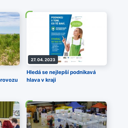
27. 04. 2023
Hledá se nejlepší podnikavá
provozu
hlava v kraji