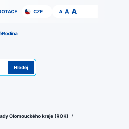
A
A
DOTACE
CZE
A
é
Rodina
Hledej
Rady Olomouckého kraje (ROK)
/