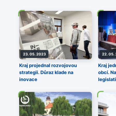
23. 05. 2023
22. 05.
Kraj projednal rozvojovou
Kraj je
strategii. Důraz klade na
obcí. N
inovace
legislat