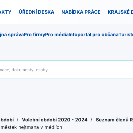
AKTY
ÚŘEDNÍ DESKA
NABÍDKA PRÁCE
KRAJSKÉ 
jná správa
Pro firmy
Pro média
Infoportál pro občana
Turist
období
/
Volební období 2020 - 2024
/
Seznam členů 
městek hejtmana v médiích