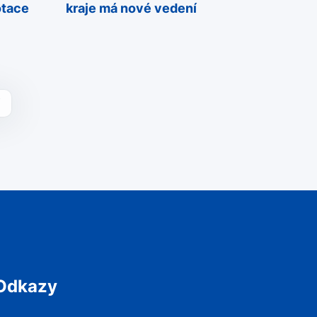
otace
kraje má nové vedení
Odkazy