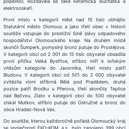
popelnici.
Rozdávala se také keramická sluchátka a
elektrooskaři.
První místo v kategorii měst nad 15 tisíc obhájilo
Statutární město Olomouc a jako třetí obec v historii
soutěže vstupuje do prestižní Síně slávy odpadového
hospodářství Olomouckého kraje. Na druhém místě
skončil Šumperk, pomyslný bronz putuje do Prostějova.
V kategorii obcí od 2 001 do 15 tisíc obyvatel obsadila
první příčku Velká Bystřice, stříbro míří k loňským
vítězům kategorie do Javorníka, třetí místo patří
Bludovu. V kategorii obcí od 501 do 2 000 obyvatel
zvítězila vloni stříbrná Bělá pod Pradědem, druhá
pozice patří Brodku u Přerova, třetí skončily Teplice
nad Bečvou. Zlato v kategorii obcí do 500 obyvatel
získal Mutkov, stříbro putuje do Ostružné a bronz do
obce Hradec-Nová Ves.
Do soutěže, kterou každoročně pořádá Olomoucký kraj
se společností EKO-KOM, a.s., bylo zapojeno 399 obcí