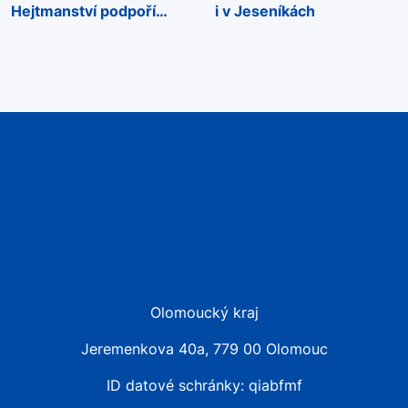
Hejtmanství podpoří
i v Jeseníkách
sportovní akce napříč
regionem
Olomoucký kraj
Jeremenkova 40a, 779 00 Olomouc
ID datové schránky: qiabfmf