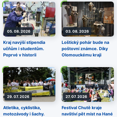
05. 08. 2026
03. 08. 2026
Kraj navýší stipendia
Loštický pohár bude na
učňům i studentům.
poštovní známce. Díky
Poprvé v historii
Olomouckému kraji
29. 07. 2026
27. 07. 2026
Atletika, cyklistika,
Festival Chutě kraje
motozávody i šachy.
navštíví pět míst na Hané