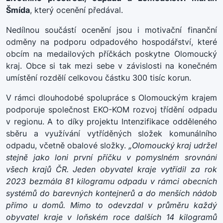
Šmída
, který ocenění předával.
Nedílnou součástí ocenění jsou i motivační finanční
odměny na podporu odpadového hospodářství, které
obcím na medailových příčkách poskytne Olomoucký
kraj. Obce si tak mezi sebe v závislosti na konečném
umístění rozdělí celkovou částku 300 tisíc korun.
V rámci dlouhodobé spolupráce s Olomouckým krajem
podporuje společnost EKO-KOM rozvoj třídění odpadu
v regionu. A to díky projektu Intenzifikace odděleného
sběru a využívání vytříděných složek komunálního
odpadu, včetně obalové složky.
„Olomoucký kraj udržel
stejně jako loni první příčku v pomyslném srovnání
všech krajů ČR. Jeden obyvatel kraje vytřídil za rok
2023 bezmála 81 kilogramu odpadu v rámci obecních
systémů do barevných kontejnerů a do menších nádob
přímo u domů. Mimo to odevzdal v průměru každý
obyvatel kraje v loňském roce dalších 14 kilogramů