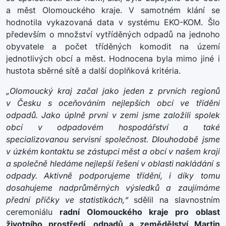
a měst Olomouckého kraje. V samotném klání se
hodnotila vykazovaná data v systému EKO-KOM. Šlo
především o množství vytříděných odpadů na jednoho
obyvatele a počet tříděných komodit na území
jednotlivých obcí a měst. Hodnocena byla mimo jiné i
hustota sběrné sítě a další doplňková kritéria.
„Olomoucký kraj začal jako jeden z prvních regionů
v Česku s oceňováním nejlepších obcí ve třídění
odpadů. Jako úplně první v zemi jsme založili spolek
obcí v odpadovém hospodářství a také
specializovanou servisní společnost. Dlouhodobě jsme
v úzkém kontaktu se zástupci měst a obcí v našem kraji
a společně hledáme nejlepší řešení v oblasti nakládání s
odpady. Aktivně podporujeme třídění, i díky tomu
dosahujeme nadprůměrných výsledků a zaujímáme
přední příčky ve statistikách
,“
sdělil na slavnostním
ceremoniálu
radní Olomouckého kraje pro oblast
životního prostředí, odpadů a zemědělství Martin