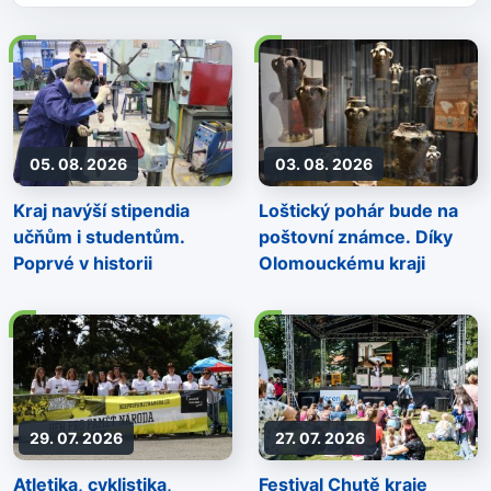
05. 08. 2026
03. 08. 2026
Kraj navýší stipendia
Loštický pohár bude na
učňům i studentům.
poštovní známce. Díky
Poprvé v historii
Olomouckému kraji
29. 07. 2026
27. 07. 2026
Atletika, cyklistika,
Festival Chutě kraje