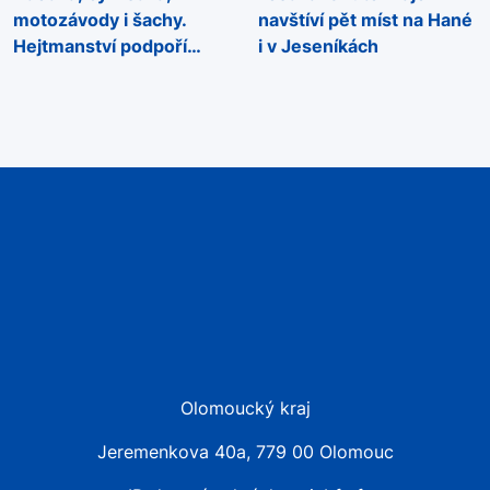
motozávody i šachy.
navštíví pět míst na Hané
Hejtmanství podpoří
i v Jeseníkách
sportovní akce napříč
regionem
Olomoucký kraj
Jeremenkova 40a, 779 00 Olomouc