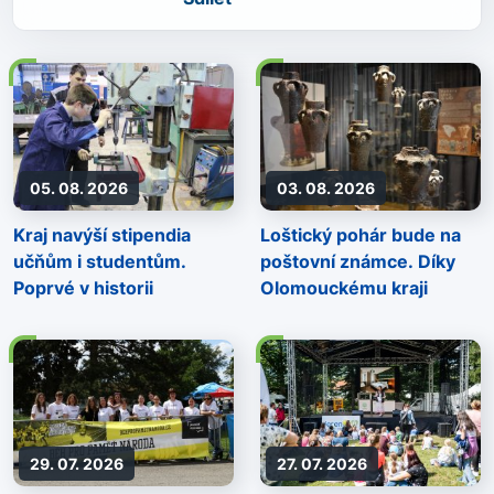
05. 08. 2026
03. 08. 2026
Kraj navýší stipendia
Loštický pohár bude na
učňům i studentům.
poštovní známce. Díky
Poprvé v historii
Olomouckému kraji
29. 07. 2026
27. 07. 2026