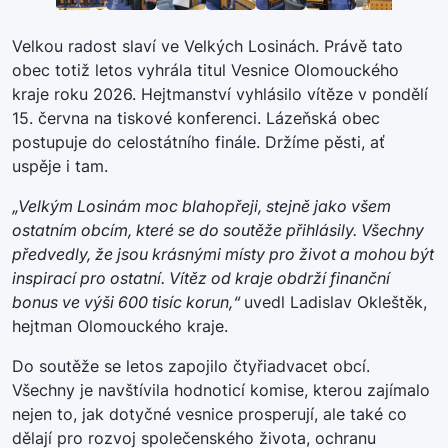
Velkou radost slaví ve Velkých Losinách. Právě tato
obec totiž letos vyhrála titul Vesnice Olomouckého
kraje roku 2026. Hejtmanství vyhlásilo vítěze v pondělí
15. června na tiskové konferenci. Lázeňská obec
postupuje do celostátního finále. Držíme pěsti, ať
uspěje i tam.
„Velkým Losinám moc blahopřeji, stejně jako všem
ostatním obcím, které se do soutěže přihlásily. Všechny
předvedly, že jsou krásnými místy pro život a mohou být
inspirací pro ostatní. Vítěz od kraje obdrží finanční
bonus ve výši 600 tisíc korun,“
uvedl Ladislav Okleštěk,
hejtman Olomouckého kraje.
Do soutěže se letos zapojilo čtyřiadvacet obcí.
Všechny je navštívila hodnoticí komise, kterou zajímalo
nejen to, jak dotyčné vesnice prosperují, ale také co
dělají pro rozvoj společenského života, ochranu