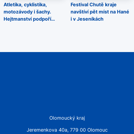
Atletika, cyklistika,
Festival Chutě kraje
motozávody i šachy.
navštíví pět míst na Hané
Hejtmanství podpoří
i v Jeseníkách
sportovní akce napříč
regionem
Olomoucký kraj
Jeremenkova 40a, 779 00 Olomouc