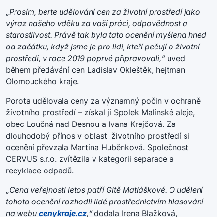
„Prosím, berte udělování cen za životní prostředí jako
výraz našeho vděku za vaši práci, odpovědnost a
starostlivost. Právě tak byla tato ocenění myšlena hned
od začátku, když jsme je pro lidi, kteří pečují o životní
prostředí, v roce 2019 poprvé připravovali,“
uvedl
během předávání cen Ladislav Okleštěk, hejtman
Olomouckého kraje.
Porota udělovala ceny za významný počin v ochraně
životního prostředí – získal ji Spolek Malínské aleje,
obec Loučná nad Desnou a Ivana Krejčová. Za
dlouhodobý přínos v oblasti životního prostředí si
ocenění převzala Martina Huběnková. Společnost
CERVUS s.r.o. zvítězila v kategorii separace a
recyklace odpadů.
„Cena veřejnosti letos patří Gitě Matláškové. O udělení
tohoto ocenění rozhodli lidé prostřednictvím hlasování
na webu
cenykraje.cz
,“
dodala Irena Blažková,