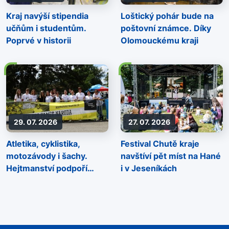
Kraj navýší stipendia
Loštický pohár bude na
učňům i studentům.
poštovní známce. Díky
Poprvé v historii
Olomouckému kraji
29. 07. 2026
27. 07. 2026
Atletika, cyklistika,
Festival Chutě kraje
motozávody i šachy.
navštíví pět míst na Hané
Hejtmanství podpoří
i v Jeseníkách
sportovní akce napříč
regionem