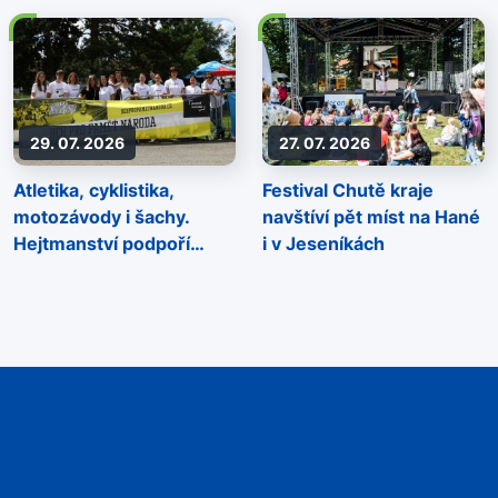
29. 07. 2026
27. 07. 2026
Atletika, cyklistika,
Festival Chutě kraje
motozávody i šachy.
navštíví pět míst na Hané
Hejtmanství podpoří
i v Jeseníkách
sportovní akce napříč
regionem