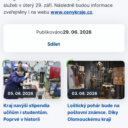
služeb v úterý 29. září. Následně budou informace
zveřejněny i na webu
www.cenykraje.cz
.
Publikováno
29. 06. 2026
Sdílet
05. 08. 2026
03. 08. 2026
Kraj navýší stipendia
Loštický pohár bude na
učňům i studentům.
poštovní známce. Díky
Poprvé v historii
Olomouckému kraji