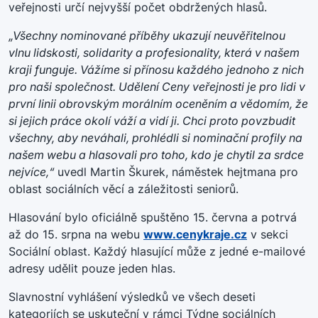
veřejnosti určí nejvyšší počet obdržených hlasů.
„Všechny nominované příběhy ukazují neuvěřitelnou
vlnu lidskosti, solidarity a profesionality, která v našem
kraji funguje. Vážíme si přínosu každého jednoho z nich
pro naši společnost. Udělení Ceny veřejnosti je pro lidi v
první linii obrovským morálním oceněním a vědomím, že
si jejich práce okolí váží a vidí ji. Chci proto povzbudit
všechny, aby neváhali, prohlédli si nominační profily na
našem webu a hlasovali pro toho, kdo je chytil za srdce
nejvíce,“
uvedl Martin Škurek, náměstek hejtmana pro
oblast sociálních věcí a záležitosti seniorů.
Hlasování bylo oficiálně spuštěno 15. června a potrvá
až do 15. srpna na webu
www.cenykraje.cz
v sekci
Sociální oblast. Každý hlasující může z jedné e-mailové
adresy udělit pouze jeden hlas.
Slavnostní vyhlášení výsledků ve všech deseti
kategoriích se uskuteční v rámci Týdne sociálních