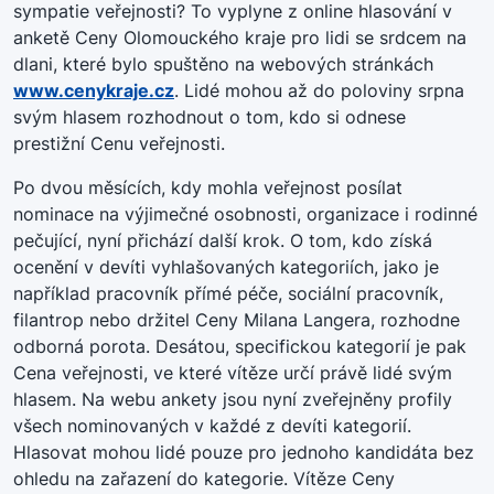
sympatie veřejnosti? To vyplyne z online hlasování v
anketě Ceny Olomouckého kraje pro lidi se srdcem na
dlani, které bylo spuštěno na webových stránkách
www.cenykraje.cz
. Lidé mohou až do poloviny srpna
svým hlasem rozhodnout o tom, kdo si odnese
prestižní Cenu veřejnosti.
Po dvou měsících, kdy mohla veřejnost posílat
nominace na výjimečné osobnosti, organizace i rodinné
pečující, nyní přichází další krok. O tom, kdo získá
ocenění v devíti vyhlašovaných kategoriích, jako je
například pracovník přímé péče, sociální pracovník,
filantrop nebo držitel Ceny Milana Langera, rozhodne
odborná porota. Desátou, specifickou kategorií je pak
Cena veřejnosti, ve které vítěze určí právě lidé svým
hlasem. Na webu ankety jsou nyní zveřejněny profily
všech nominovaných v každé z devíti kategorií.
Hlasovat mohou lidé pouze pro jednoho kandidáta bez
ohledu na zařazení do kategorie. Vítěze Ceny