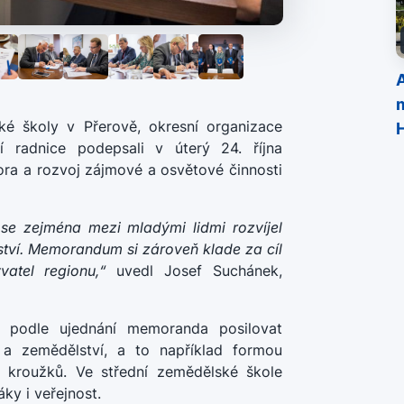
A
ké školy v Přerově, okresní organizace
 radnice podepsali v úterý 24. října
ra a rozvoj zájmové a osvětové činnosti
se zejména mezi mladými lidmi rozvíjel
ství. Memorandum si zároveň klade za cíl
vatel regionu,“
uvedl Josef Suchánek,
 podle ujednání memoranda posilovat
 a zemědělství, a to například formou
 kroužků. Ve střední zemědělské škole
áky i veřejnost.