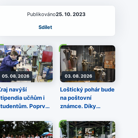
Publikováno
25. 10. 2023
Sdílet
05. 08. 2026
03. 08. 2026
Kraj navýší
Loštický pohár bude
stipendia učňům i
na poštovní
studentům. Poprvé
známce. Díky
 historii
Olomouckému kraji