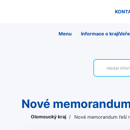
KONT
Menu
Informace o kraji
Veře
Nové memorandum 
Olomoucký kraj
/
Nové memorandum řeší r