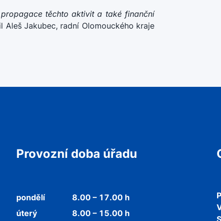
ropagace těchto aktivit a také finanční
l Aleš Jakubec, radní Olomouckého kraje
Provozní doba úřadu
P
pondělí
8.00 – 17.00 h
V
úterý
8.00 – 15.00 h