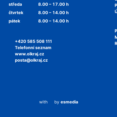
středa
8.00 – 17.00 h
P
Ú
čtvrtek
8.00 – 14.00 h
pátek
8.00 – 14.00 h
P
+420 585 508 111
R
Telefonní seznam
www.olkraj.cz
posta@olkraj.cz
with
by
esmedia