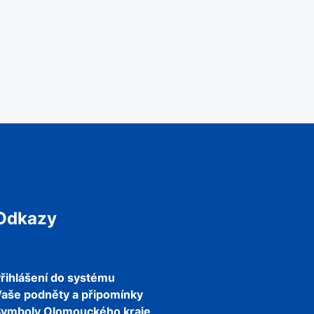
Odkazy
řihlášení do systému
aše podněty a připomínky
Symboly Olomouckého kraje