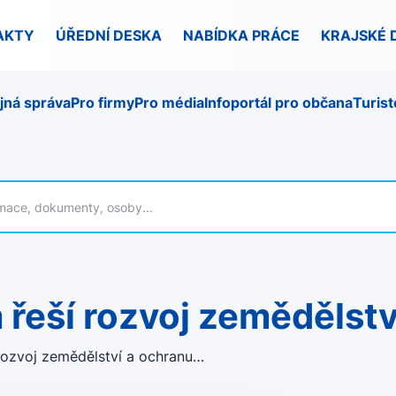
AKTY
ÚŘEDNÍ DESKA
NABÍDKA PRÁCE
KRAJSKÉ 
jná správa
Pro firmy
Pro média
Infoportál pro občana
Turist
řeší rozvoj zemědělství
ozvoj zemědělství a ochranu…