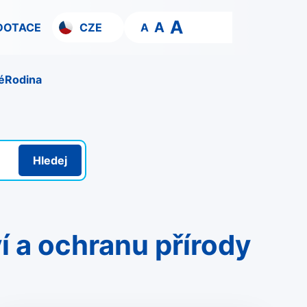
A
A
DOTACE
CZE
A
é
Rodina
Hledej
 a ochranu přírody