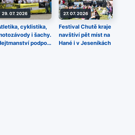
29. 07. 2026
27. 07. 2026
tletika, cyklistika,
Festival Chutě kraje
motozávody i šachy.
navštíví pět míst na
Hejtmanství podpoří
Hané i v Jeseníkách
sportovní akce
napříč regionem