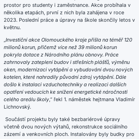
prostor pro studenty i zaměstnance. Akce probíhala v
několika etapách, první z nich byla zahájena v roce
2023. Poslední práce a úpravy na škole skončily letos v
květnu.
„
Investiční akce Olomouckého kraje přišla na téměř 120
milionů korun, přičemž více než 39 milionů korun
pokryla dotace z Národního plánu obnovy. Práce
zahrnovaly zateplení budov i střešních plášťů, výměnu
oken, modernizaci vytápění a vybudování dvou nových
kotelen, které nahradily původní zdroj vytápění. Dále
došlo k instalaci vzduchotechniky a realizaci dalších
opatření vedoucích ke snížení energetické náročnosti
celého areálu školy
,“ řekl 1. náměstek hejtmana Vladimír
Lichnovský.
Součástí projektu byly také bezbariérové úpravy
včetně dvou nových výtahů, rekonstrukce sociálního
zázemí a venkovních ploch. Instalovány byly budky pro