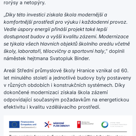
rorýsy a netopýry.
„
Díky této investici získala škola modernější a
komfortnější prostředí pro výuku i každodenní provoz.
Vedle úspory energií přináší projekt také lepší
dostupnost budov a vyšší kvalitu zázemí. Modernizace
se týkala všech hlavních objektů školního areálu včetně
školy, laboratoří, tělocvičny a sportovní haly
,“ doplnil
náměstek hejtmana Svatopluk Binder.
Areál Střední průmyslové školy Hranice vznikal od 60.
let minulého století a jednotlivé budovy byly postaveny
v různých obdobích i konstrukčních systémech. Díky
dokončené modernizaci získala škola zázemí
odpovídající současným požadavkům na energetickou
efektivitu i kvalitu vzdělávacího prostředí.