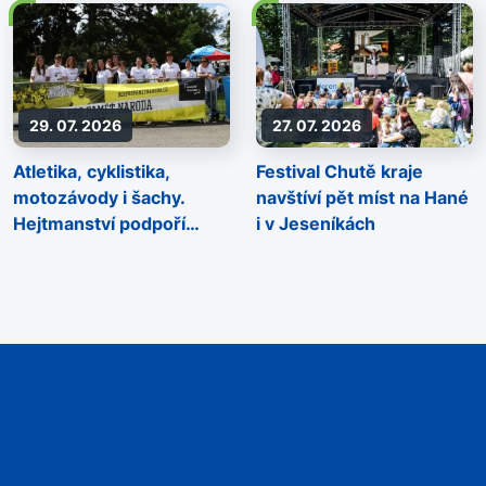
29. 07. 2026
27. 07. 2026
Atletika, cyklistika,
Festival Chutě kraje
motozávody i šachy.
navštíví pět míst na Hané
Hejtmanství podpoří
i v Jeseníkách
sportovní akce napříč
regionem