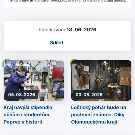
Publikováno
18. 06. 2026
Sdílet
05. 08. 2026
03. 08. 2026
Kraj navýší stipendia
Loštický pohár bude na
učňům i studentům.
poštovní známce. Díky
Poprvé v historii
Olomouckému kraji