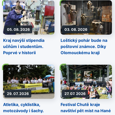
05. 08. 2026
03. 08. 2026
Kraj navýší stipendia
Loštický pohár bude na
učňům i studentům.
poštovní známce. Díky
Poprvé v historii
Olomouckému kraji
29. 07. 2026
27. 07. 2026
Atletika, cyklistika,
Festival Chutě kraje
motozávody i šachy.
navštíví pět míst na Hané