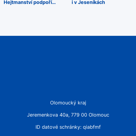
Hejtmanství podpoří
i v Jeseníkách
sportovní akce napříč
regionem
Olomoucký kraj
Jeremenkova 40a, 779 00 Olomouc
ID datové schránky: qiabfmf