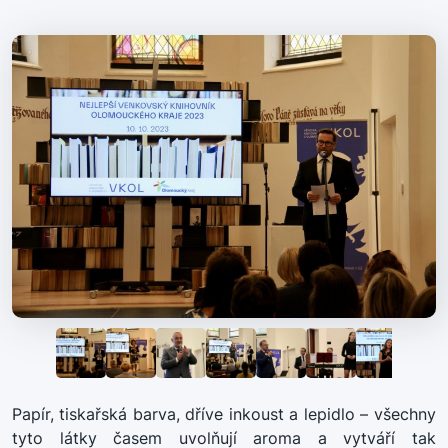
Papír, tiskařská barva, dříve inkoust a lepidlo – všechny
tyto látky časem uvolňují aroma a vytváří tak