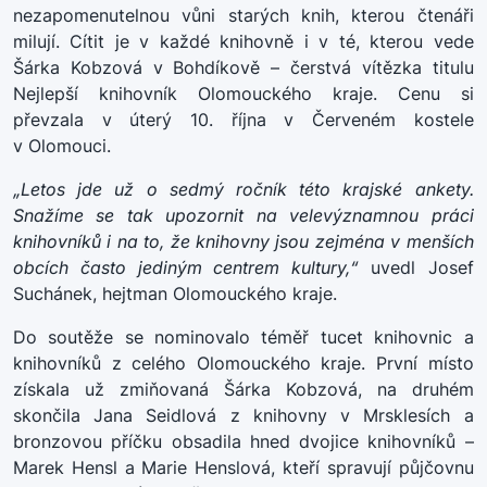
nezapomenutelnou vůni starých knih, kterou čtenáři
milují. Cítit je v každé knihovně i v té, kterou vede
Šárka Kobzová v Bohdíkově – čerstvá vítězka titulu
Nejlepší knihovník Olomouckého kraje. Cenu si
převzala v úterý 10. října v Červeném kostele
v Olomouci.
„Letos jde už o sedmý ročník této krajské ankety.
Snažíme se tak upozornit na velevýznamnou práci
knihovníků i na to, že knihovny jsou zejména v menších
obcích často jediným centrem kultury,“
uvedl Josef
Suchánek, hejtman Olomouckého kraje.
Do soutěže se nominovalo téměř tucet knihovnic a
knihovníků z celého Olomouckého kraje. První místo
získala už zmiňovaná Šárka Kobzová, na druhém
skončila Jana Seidlová z knihovny v Mrsklesích a
bronzovou příčku obsadila hned dvojice knihovníků –
Marek Hensl a Marie Henslová, kteří spravují půjčovnu