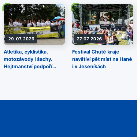
29. 07. 2026
27. 07. 2026
Atletika, cyklistika,
Festival Chutě kraje
motozávody i šachy.
navštíví pět míst na Hané
Hejtmanství podpoří
i v Jeseníkách
sportovní akce napříč
regionem