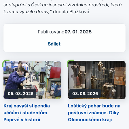
spolupráci s Českou inspekcí životního prostředí, která
k tomu využila drony,“
dodala Blažková.
Publikováno
07. 01. 2025
Sdílet
05. 08. 2026
03. 08. 2026
Kraj navýší stipendia
Loštický pohár bude na
učňům i studentům.
poštovní známce. Díky
Poprvé v historii
Olomouckému kraji