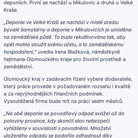
deponiích. První se nachází u Mikulovic a druhá u Velké
Kraše.
„Deponie ve Velké Kraši se nachází v místě areálu
bývalé šamotárny a deponie v Mikulovicích je umístěna
na zemědělské půdě. Ta bude rekultivována tak, aby
opět mohla sloužit svému účelu, a to zemědělskému
hospodaření,“
uvedla Irena Blažková, náměstkyně
hejtmana Olomouckého kraje pro životní prostředí a
zemědělství.
Olomoucký kraj v zadávacím řízení vybere dodavatele,
který práce provede v požadovaném rozsahu i kvalitě
a za nejvýhodnějších finančních podmínek.
Vysoutěžená firma bude mít na práci sedm měsíců.
„Na obě deponie se povodňový odpad svážel až do
poloviny prosince, kdy skončil stav nebezpečí
vyhlášený v souvislosti s povodněmi. Množství
uloženého odpadu se podařilo odhadnout díky