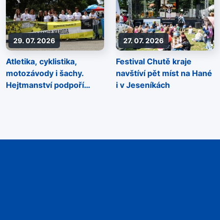
29. 07. 2026
27. 07. 2026
Atletika, cyklistika,
Festival Chutě kraje
motozávody i šachy.
navštíví pět míst na Hané
Hejtmanství podpoří
i v Jeseníkách
sportovní akce napříč
regionem