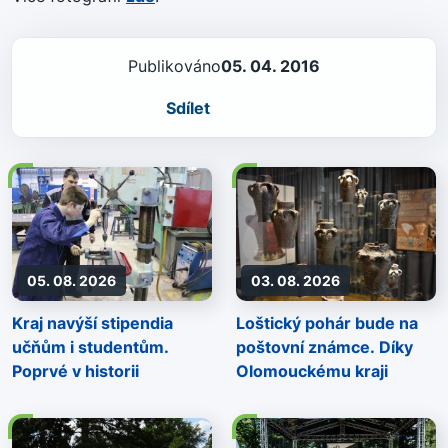
Publikováno
05. 04. 2016
Sdílet
05. 08. 2026
03. 08. 2026
Kraj navýší stipendia
Loštický pohár bude na
učňům i studentům.
poštovní známce. Díky
Poprvé v historii
Olomouckému kraji