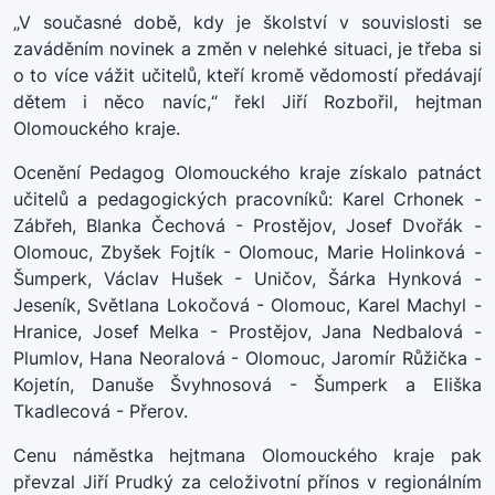
„V současné době, kdy je školství v souvislosti se
zaváděním novinek a změn v nelehké situaci, je třeba si
o to více vážit učitelů, kteří kromě vědomostí předávají
dětem i něco navíc,“ řekl Jiří Rozbořil, hejtman
Olomouckého kraje.
Ocenění Pedagog Olomouckého kraje získalo patnáct
učitelů a pedagogických pracovníků: Karel Crhonek -
Zábřeh, Blanka Čechová - Prostějov, Josef Dvořák -
Olomouc, Zbyšek Fojtík - Olomouc, Marie Holinková -
Šumperk, Václav Hušek - Uničov, Šárka Hynková -
Jeseník, Světlana Lokočová - Olomouc, Karel Machyl -
Hranice, Josef Melka - Prostějov, Jana Nedbalová -
Plumlov, Hana Neoralová - Olomouc, Jaromír Růžička -
Kojetín, Danuše Švyhnosová - Šumperk a Eliška
Tkadlecová - Přerov.
Cenu náměstka hejtmana Olomouckého kraje pak
převzal Jiří Prudký za celoživotní přínos v regionálním