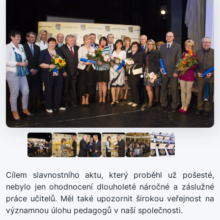
Cílem slavnostního aktu, který proběhl už pošesté,
nebylo jen ohodnocení dlouholeté náročné a záslužné
práce učitelů. Měl také upozornit širokou veřejnost na
významnou úlohu pedagogů v naší společnosti.