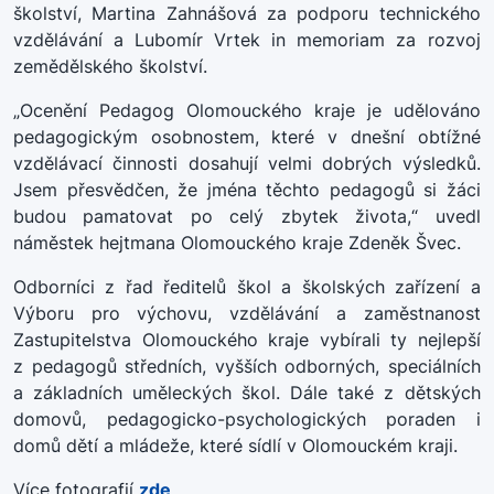
školství, Martina Zahnášová za podporu technického
vzdělávání a Lubomír Vrtek in memoriam za rozvoj
zemědělského školství.
„Ocenění Pedagog Olomouckého kraje je udělováno
pedagogickým osobnostem, které v dnešní obtížné
vzdělávací činnosti dosahují velmi dobrých výsledků.
Jsem přesvědčen, že jména těchto pedagogů si žáci
budou pamatovat po celý zbytek života,“ uvedl
náměstek hejtmana Olomouckého kraje Zdeněk Švec.
Odborníci z řad ředitelů škol a školských zařízení a
Výboru pro výchovu, vzdělávání a zaměstnanost
Zastupitelstva Olomouckého kraje vybírali ty nejlepší
z pedagogů středních, vyšších odborných, speciálních
a základních uměleckých škol. Dále také z dětských
domovů, pedagogicko-psychologických poraden i
domů dětí a mládeže, které sídlí v Olomouckém kraji.
Více fotografií
zde
.