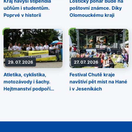
Kraj navýší stipendia
Loštický pohár bude na
učňům i studentům.
poštovní známce. Díky
Poprvé v historii
Olomouckému kraji
29. 07. 2026
27. 07. 2026
Atletika, cyklistika,
Festival Chutě kraje
motozávody i šachy.
navštíví pět míst na Hané
Hejtmanství podpoří
i v Jeseníkách
sportovní akce napříč
regionem