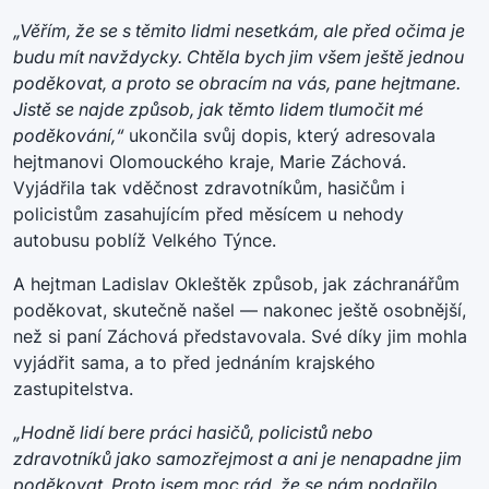
„Věřím, že se s těmito lidmi nesetkám, ale před očima je
budu mít navždycky. Chtěla bych jim všem ještě jednou
poděkovat, a proto se obracím na vás, pane hejtmane.
Jistě se najde způsob, jak těmto lidem tlumočit mé
poděkování,“
ukončila svůj dopis, který adresovala
hejtmanovi Olomouckého kraje, Marie Záchová.
Vyjádřila tak vděčnost zdravotníkům, hasičům i
policistům zasahujícím před měsícem u nehody
autobusu poblíž Velkého Týnce.
A hejtman Ladislav Okleštěk způsob, jak záchranářům
poděkovat, skutečně našel — nakonec ještě osobnější,
než si paní Záchová představovala. Své díky jim mohla
vyjádřit sama, a to před jednáním krajského
zastupitelstva.
„Hodně lidí bere práci hasičů, policistů nebo
zdravotníků jako samozřejmost a ani je nenapadne jim
poděkovat. Proto jsem moc rád, že se nám podařilo