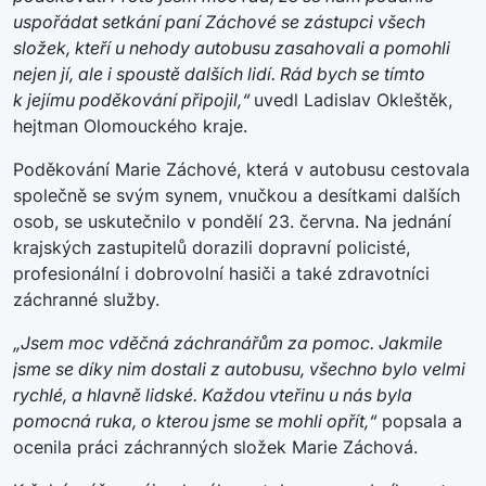
uspořádat setkání paní Záchové se zástupci všech
složek, kteří u nehody autobusu zasahovali a pomohli
nejen jí, ale i spoustě dalších lidí. Rád bych se tímto
k jejímu poděkování připojil,“
uvedl Ladislav Okleštěk,
hejtman Olomouckého kraje.
Poděkování Marie Záchové, která v autobusu cestovala
společně se svým synem, vnučkou a desítkami dalších
osob, se uskutečnilo v pondělí 23. června. Na jednání
krajských zastupitelů dorazili dopravní policisté,
profesionální i dobrovolní hasiči a také zdravotníci
záchranné služby.
„Jsem moc vděčná záchranářům za pomoc. Jakmile
jsme se díky nim dostali z autobusu, všechno bylo velmi
rychlé, a hlavně lidské. Každou vteřinu u nás byla
pomocná ruka, o kterou jsme se mohli opřít,“
popsala a
ocenila práci záchranných složek Marie Záchová.