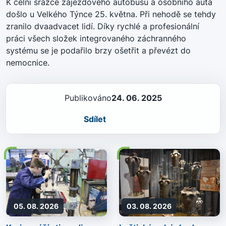
K čelní srážce zájezdového autobusu a osobního auta
došlo u Velkého Týnce 25. května. Při nehodě se tehdy
zranilo dvaadvacet lidí. Díky rychlé a profesionální
práci všech složek integrovaného záchranného
systému se je podařilo brzy ošetřit a převézt do
nemocnice.
Publikováno
24. 06. 2025
Sdílet
05. 08. 2026
03. 08. 2026