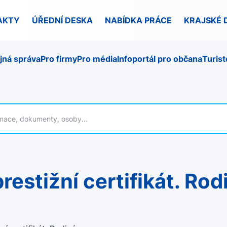
AKTY
ÚŘEDNÍ DESKA
NABÍDKA PRÁCE
KRAJSKÉ 
jná správa
Pro firmy
Pro média
Infoportál pro občana
Turist