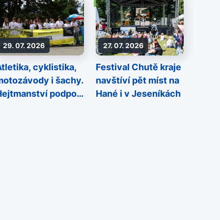
29. 07. 2026
27. 07. 2026
tletika, cyklistika,
Festival Chutě kraje
motozávody i šachy.
navštíví pět míst na
Hejtmanství podpoří
Hané i v Jeseníkách
sportovní akce
napříč regionem