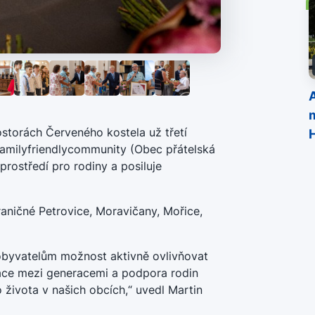
A
ostorách Červeného kostela už třetí
 familyfriendlycommunity (Obec přátelská
prostředí pro rodiny a posiluje
raničné Petrovice, Moravičany, Mořice,
 obyvatelům možnost aktivně ovlivňovat
ráce mezi generacemi a podpora rodin
 života v našich obcích,“ uvedl Martin