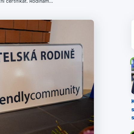
žní certifikát. Rodinám…
v