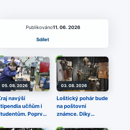
Publikováno
11. 06. 2026
Sdílet
05. 08. 2026
03. 08. 2026
Kraj navýší
Loštický pohár bude
stipendia učňům i
na poštovní
studentům. Poprvé
známce. Díky
 historii
Olomouckému kraji