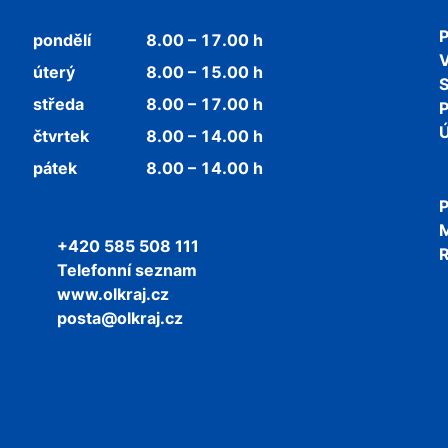
P
pondělí
8.00 – 17.00 h
V
úterý
8.00 – 15.00 h
středa
8.00 – 17.00 h
P
Ú
čtvrtek
8.00 – 14.00 h
pátek
8.00 – 14.00 h
P
+420 585 508 111
R
Telefonní seznam
www.olkraj.cz
posta@olkraj.cz