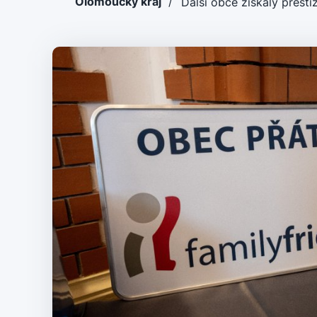
Olomoucký kraj
/
Další obce získaly presti