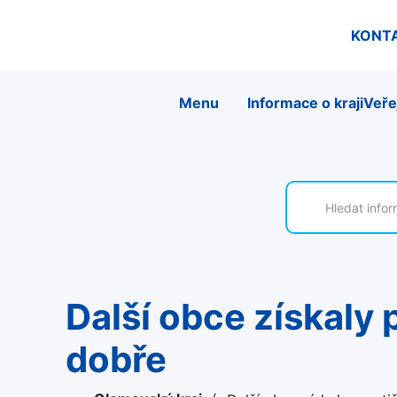
KONT
Menu
Informace o kraji
Veře
Další obce získaly prestižní certifikát. Rodinám se v nich žije
dobře