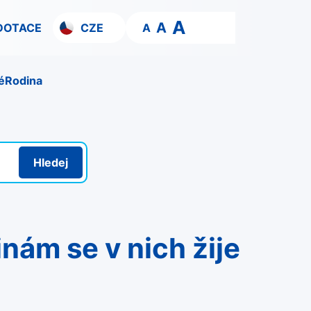
A
A
DOTACE
CZE
A
é
Rodina
Hledej