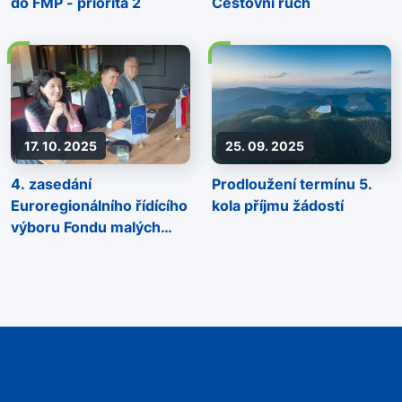
do FMP - priorita 2
Cestovní ruch
17. 10. 2025
25. 09. 2025
4. zasedání
Prodloužení termínu 5.
Euroregionálního řídícího
kola příjmu žádostí
výboru Fondu malých
projektů Programu
Interreg Česko-Polsko