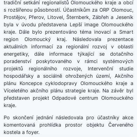
tradiční setkání regionalistů Olomouckého kraje a obcí
s rozšířenou působností. Účastníkům za ORP Olomouc,
Prostějov, Přerov, Litovel, Šternberk, Zábřeh a Jeseník
byla v úvodu představena Lepší image Olomouckého
kraje. Dále bylo prezentováno téma inovací a Smart
region Olomoucký kraj. Následovala prezentace
aktuálních informací za regionální rozvoj v oblasti
energetiky, dále informace týkající se dotačního
poradenství poskytovaného v rámci systémových
projektů regionálního rozvoje, Intervenční studie
hospodářsky a sociálně ohrožených území, Akčního
plánu Koncepce cyklodopravy Olomouckého kraje a
Víceletého akčního plánu strategie kraje. Na závěr byl
představen projekt Odpadové centrum Olomouckého
kraje.
Po skončení jednání následovala pro účastníky akce
komentovaná prohlídka prostor objektu Červeného
kostela a foyer.