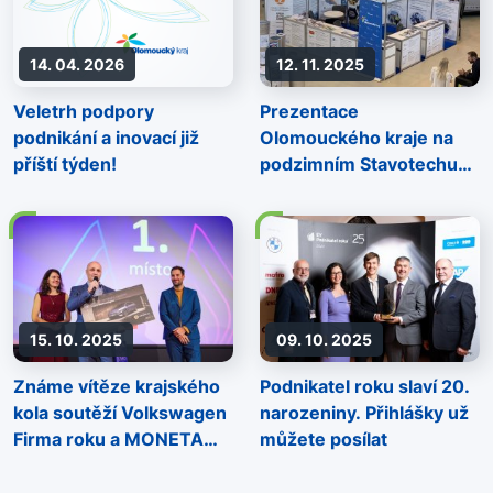
14. 04. 2026
12. 11. 2025
Veletrh podpory
Prezentace
podnikání a inovací již
Olomouckého kraje na
příští týden!
podzimním Stavotechu
Olomouc
15. 10. 2025
09. 10. 2025
Známe vítěze krajského
Podnikatel roku slaví 20.
kola soutěží Volkswagen
narozeniny. Přihlášky už
Firma roku a MONETA
můžete posílat
Živnostník roku 2025 v
Olomouckém kraji