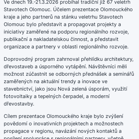
Ve dnech 19.-21.3.2026 probíhal tradiční již 67 veletrh
Stavotech Olomouc. Účelem prezentace Olomouckého
kraje a jeho partnerů na stánku veletrhu Stavotech
Olomouc bylo představit a propagovat projekty a
iniciativy zaměřené na podporu regionálního rozvoje,
publikační a nakladatelskou činnost, a představit
organizace a partnery v oblasti regionálního rozvoje.
Doprovodný program zahrnoval přehlídku architektury,
dřevostaveb a úsporného vytápění. Návštěvníci měli
možnost zúčastnit se odborných přednášek a seminářů
zaměřených na aktuální trendy a inovace ve
stavebnictví, jako jsou Nová zelená úsporám, využití
fotovoltaiky a tepelných čerpadel, a moderní
dřevostavby.
Cílem prezentace Olomouckého kraje bylo zvýšení
povědomí o inovativních projektech a možnostech
propagace v regionu, navázání nových kontaktů a
posílení spolupráce s regionálními partnery, včetně