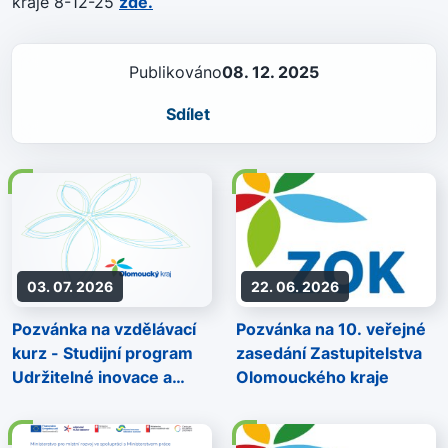
kraje 8-12-25
zde.
Publikováno
08. 12. 2025
Sdílet
03. 07. 2026
22. 06. 2026
Pozvánka na vzdělávací
Pozvánka na 10. veřejné
kurz - Studijní program
zasedání Zastupitelstva
Udržitelné inovace a
Olomouckého kraje
energetický
management