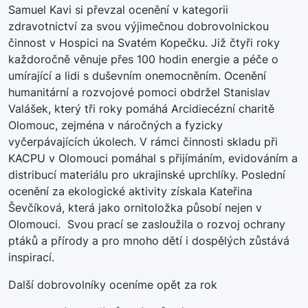
Samuel Kavi si převzal ocenění v kategorii
zdravotnictví za svou výjimečnou dobrovolnickou
činnost v Hospici na Svatém Kopečku. Již čtyři roky
každoročně věnuje přes 100 hodin energie a péče o
umírající a lidi s duševním onemocněním. Ocenění
humanitární a rozvojové pomoci obdržel Stanislav
Valášek, který tři roky pomáhá Arcidiecézní charitě
Olomouc, zejména v náročných a fyzicky
vyčerpávajících úkolech. V rámci činnosti skladu při
KACPU v Olomouci pomáhal s přijímáním, evidováním a
distribucí materiálu pro ukrajinské uprchlíky. Poslední
ocenění za ekologické aktivity získala Kateřina
Ševčíková, která jako ornitoložka působí nejen v
Olomouci. Svou prací se zasloužila o rozvoj ochrany
ptáků a přírody a pro mnoho dětí i dospělých zůstává
inspirací.
Další dobrovolníky oceníme opět za rok