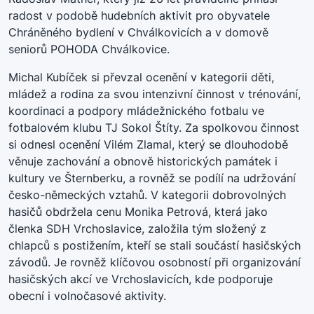
radost v podobě hudebních aktivit pro obyvatele
Chráněného bydlení v Chválkovicích a v domově
seniorů POHODA Chválkovice.
Michal Kubíček si převzal ocenění v kategorii děti,
mládež a rodina za svou intenzivní činnost v trénování,
koordinaci a podpory mládežnického fotbalu ve
fotbalovém klubu TJ Sokol Štíty. Za spolkovou činnost
si odnesl ocenění Vilém Zlamal, který se dlouhodobě
věnuje zachování a obnově historických památek i
kultury ve Šternberku, a rovněž se podílí na udržování
česko-německých vztahů. V kategorii dobrovolných
hasičů obdržela cenu Monika Petrová, která jako
členka SDH Vrchoslavice, založila tým složený z
chlapců s postižením, kteří se stali součástí hasičských
závodů. Je rovněž klíčovou osobností při organizování
hasičských akcí ve Vrchoslavicích, kde podporuje
obecní i volnočasové aktivity.