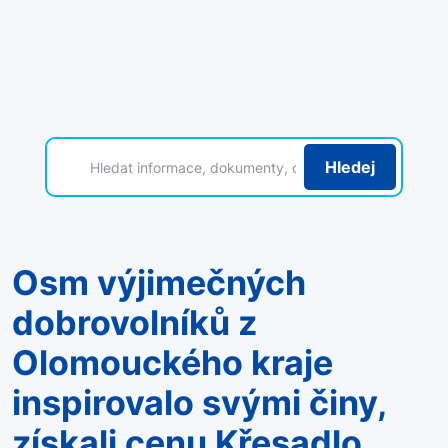
Hledej
Osm výjimečných
dobrovolníků z
Olomouckého kraje
inspirovalo svými činy,
získali cenu Křesadlo