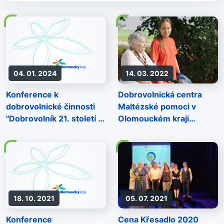
04. 01. 2024
14. 03. 2022
Konference k
Dobrovolnická centra
dobrovolnické činnosti
Maltézské pomoci v
"Dobrovolník 21. století –
Olomouckém kraji
motivace a komunikace"
úspěšně rozvíjejí svou
činnost
18. 10. 2021
05. 07. 2021
Konference
Cena Křesadlo 2020