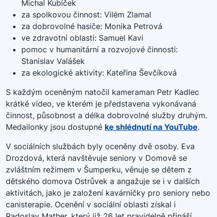
Michal Kubíček
za spolkovou činnost: Vilém Zlamal
za dobrovolné hasiče: Monika Petrová
ve zdravotní oblasti: Samuel Kavi
pomoc v humanitární a rozvojové činnosti:
Stanislav Valášek
za ekologické aktivity: Kateřina Ševčíková
S každým oceněným natočil kameraman Petr Kadlec
krátké video, ve kterém je představena vykonávaná
činnost, působnost a délka dobrovolné služby druhým.
Medailonky jsou dostupné
ke shlédnutí na YouTube
.
V sociálních službách byly oceněny dvě osoby. Eva
Drozdová, která navštěvuje seniory v Domově se
zvláštním režimem v Šumperku, věnuje se dětem z
dětského domova Ostrůvek a angažuje se i v dalších
aktivitách, jako je založení kavárničky pro seniory nebo
canisterapie. Ocenění v sociální oblasti získal i
Radoslav Mather, který již 26 let pravidelně přináší