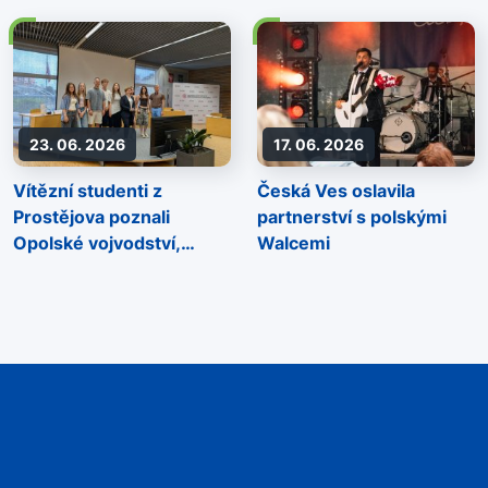
spolupráci
23. 06. 2026
17. 06. 2026
Vítězní studenti z
Česká Ves oslavila
Prostějova poznali
partnerství s polskými
Opolské vojvodství,
Walcemi
vyrazili na inspirativní
cestu