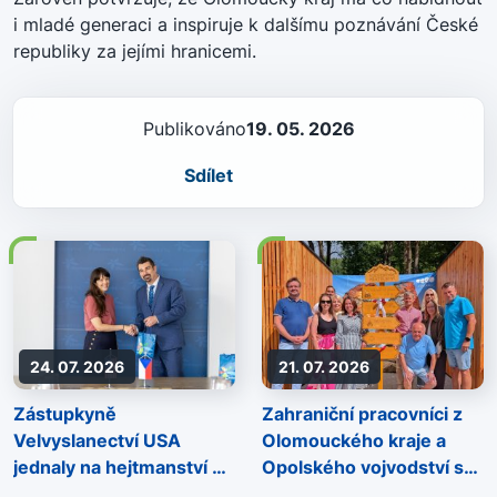
i mladé generaci a inspiruje k dalšímu poznávání České
republiky za jejími hranicemi.
Publikováno
19. 05. 2026
Sdílet
24. 07. 2026
21. 07. 2026
Zástupkyně
Zahraniční pracovníci z
Velvyslanectví USA
Olomouckého kraje a
jednaly na hejtmanství o
Opolského vojvodství se
rozvoji kraje i zahraniční
setkali na půl cesty