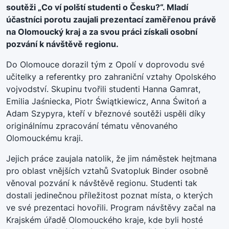
soutěži „Co ví polští studenti o Česku?“. Mladí
účastníci porotu zaujali prezentací zaměřenou právě
na Olomoucký kraj a za svou práci získali osobní
pozvání k návštěvě regionu.
Do Olomouce dorazil tým z Opolí v doprovodu své
učitelky a referentky pro zahraniční vztahy Opolského
vojvodství. Skupinu tvořili studenti Hanna Gamrat,
Emilia Jaśniecka, Piotr Świątkiewicz, Anna Świtoń a
Adam Szypyra, kteří v březnové soutěži uspěli díky
originálnímu zpracování tématu věnovaného
Olomouckému kraji.
Jejich práce zaujala natolik, že jim náměstek hejtmana
pro oblast vnějších vztahů Svatopluk Binder osobně
věnoval pozvání k návštěvě regionu. Studenti tak
dostali jedinečnou příležitost poznat místa, o kterých
ve své prezentaci hovořili. Program návštěvy začal na
Krajském úřadě Olomouckého kraje, kde byli hosté