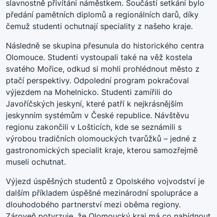
slavnostně přivítáni náměstkem. Součástí setkání bylo
předání pamětních diplomů a regionálních darů, díky
čemuž studenti ochutnají speciality z našeho kraje.
Následně se skupina přesunula do historického centra
Olomouce. Studenti vystoupali také na věž kostela
svatého Mořice, odkud si mohli prohlédnout město z
ptačí perspektivy. Odpolední program pokračoval
výjezdem na Mohelnicko. Studenti zamířili do
Javoříčských jeskyní, které patří k nejkrásnějším
jeskynním systémům v České republice. Návštěvu
regionu zakončili v Lošticích, kde se seznámili s
výrobou tradičních olomouckých tvarůžků – jedné z
gastronomických specialit kraje, kterou samozřejmě
museli ochutnat.
Výjezd úspěšných studentů z Opolského vojvodství je
dalším příkladem úspěšné mezinárodní spolupráce a
dlouhodobého partnerství mezi oběma regiony.
Zároveň potvrzuje, že Olomoucký kraj má co nabídnout