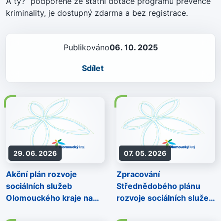
A ty?“ podpořené ze státní dotace programu prevence
kriminality, je dostupný zdarma a bez registrace.
Publikováno
06. 10. 2025
Sdílet
29. 06. 2026
07. 05. 2026
Akční plán rozvoje
Zpracování
sociálních služeb
Střednědobého plánu
Olomouckého kraje na
rozvoje sociálních služeb
rok 2027
pro roky 2028–2032