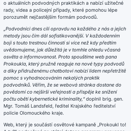
o aktuálních podvodných praktikách a nabízí užitečné
rady, videa a policejní případy, které pomohou lépe
porozumět nejčastějším formám podvodů.
„Podvodníci dnes cílí opravdu na každého z nás a jejich
metody jsou čím dál sofistikovanější. V každodenním
boji s touto trestnou činností si více než kdy předtím
uvědomujeme, jak důležitá je v tomhle ohledu včasná
osvěta a informovanost. Proto spouštíme web pana
Prokoukla, který pružně reaguje na nové typy podvodů
a díky přidruženému chatbotovi nabízí lidem nepřetržitě
pomoc s vyhodnocováním nekalých praktik
podvodníků. Věřím, že se webová stránka dostane do
povědomí co nejširší veřejnosti a přispěje ke snížení
počtu obětí kybernetické kriminality,“
doplnil brig. gen.
Mgr. Tomáš Landsfeld, ředitel Krajského ředitelství
policie Olomouckého kraje.
Web, který je součástí osvětové kampaně „Prokoukl to!