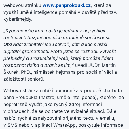
webovou stránku
www.panprokoukl.cz
, která za
využití umělé inteligence pomáhá v osvětě před tzv.
kyberšmejdy.
„Kybernetická kriminalita je jedním z nejrychleji
rostoucích bezpečnostních problémů současnosti.
Obzvlášť zranitelní jsou senioři, děti a lidé s nižší
digitální gramotností. Proto jsme se rozhodli vytvořit
přehledný a srozumitelný web, který pomůže lidem
rozpoznat rizika a bránit se jim,“
uvedl JUDr.
Martin
Škurek, PhD., náměstek hejtmana pro sociální věci a
záležitosti seniorů.
Webová stránka nabízí pomocníka v podobě chatbota
pana Prokoukla (nástroj umělé inteligence), kterého lze
nepřetržitě využít jako rychlý zdroj informací
v případech, že se ocitnete ve svízelné situaci. Dále
nabízí rychlé zanalyzování přijatého textu v emailu,
v SMS nebo v aplikaci WhatsApp, poskytuje informace