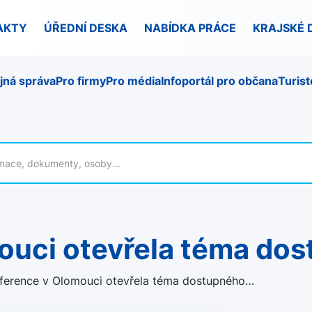
AKTY
ÚŘEDNÍ DESKA
NABÍDKA PRÁCE
KRAJSKÉ 
jná správa
Pro firmy
Pro média
Infoportál pro občana
Turist
ouci otevřela téma do
ference v Olomouci otevřela téma dostupného…