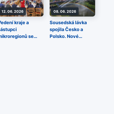
12. 06. 2026
08. 06. 2026
Vedení kraje a
Sousedská lávka
zástupci
spojila Česko a
mikroregionů se
Polsko. Nové
etkali v Majetíně
přeshraniční
propojení má být
symbolem
spolupráce