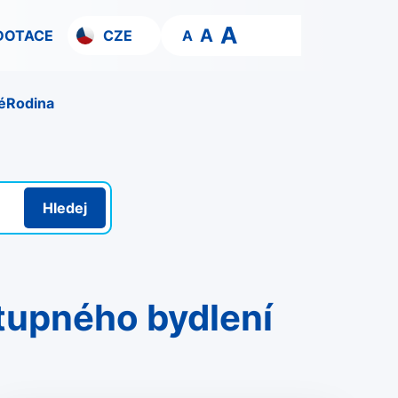
A
A
DOTACE
CZE
A
é
Rodina
Hledej
stupného bydlení