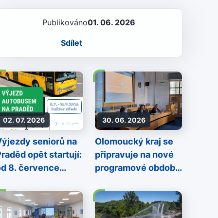
Publikováno
01. 06. 2026
Sdílet
02. 07. 2026
30. 06. 2026
Výjezdy seniorů na
Olomoucký kraj se
raděd opět startují:
připravuje na nové
od 8. července
programové období
každou středu až k
EU 2028+
ysílači