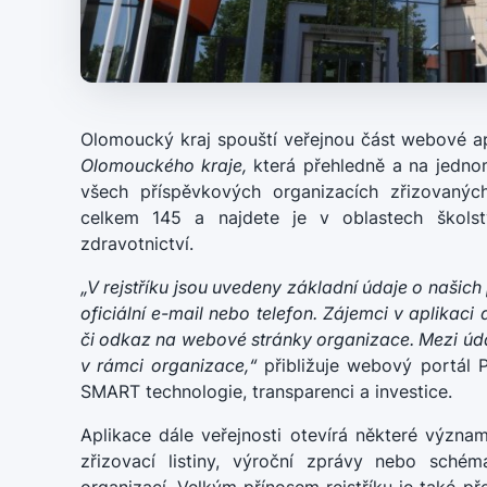
Olomoucký kraj spouští veřejnou část webové a
Olomouckého kraje,
která přehledně a na jedno
všech příspěvkových organizacích zřizovanýc
celkem 145 a najdete je v oblastech školství
zdravotnictví.
„V rejstříku jsou uvedeny základní údaje o našich
oficiální e-mail nebo telefon. Zájemci v aplikac
či odkaz na webové stránky organizace. Mezi úda
v rámci organizace,“
přibližuje webový portál 
SMART technologie, transparenci a investice.
Aplikace dále veřejnosti otevírá některé význa
zřizovací listiny, výroční zprávy nebo schéma