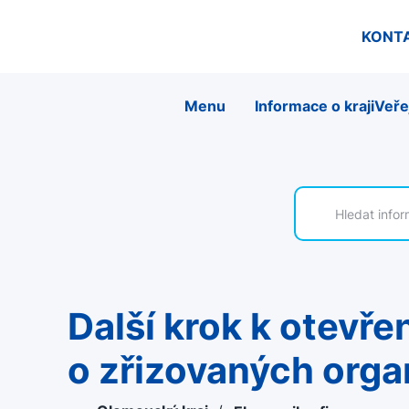
KONT
Menu
Informace o kraji
Veře
Další krok k otevřenému úřadu. Nová aplikace sdílí informace
o zřizovaných orga