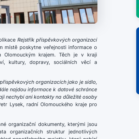
plikace
Rejstřík příspěvkových organizací
m místě poskytne veřejnosti informace o
h Olomouckým krajem. Těch je v kraji
, kultury, dopravy, sociálních věcí a
 příspěvkových organizacích jako je sídlo,
i dále najdou informace k datové schránce
ji nechybí ani kontakty na důležité osoby
Petr Lysek, radní Olomouckého kraje pro
mné organizační dokumenty, kterými jsou
ta organizačních struktur jednotlivých