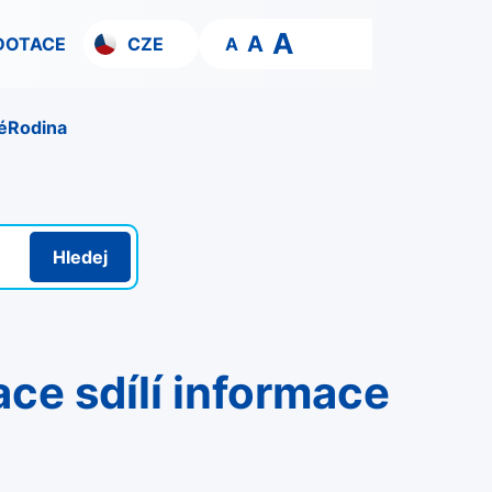
A
A
DOTACE
CZE
A
é
Rodina
Hledej