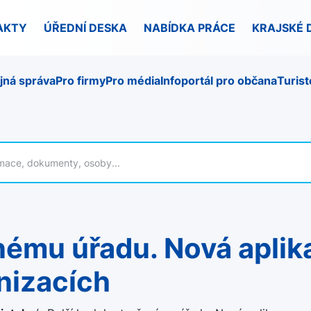
AKTY
ÚŘEDNÍ DESKA
NABÍDKA PRÁCE
KRAJSKÉ 
jná správa
Pro firmy
Pro média
Infoportál pro občana
Turist
nizacích