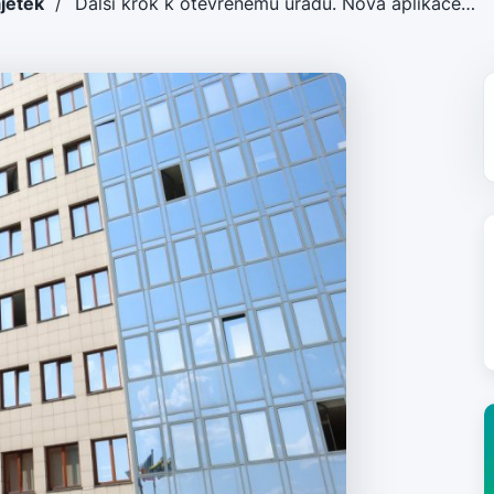
ajetek
/
Další krok k otevřenému úřadu. Nová aplikace…