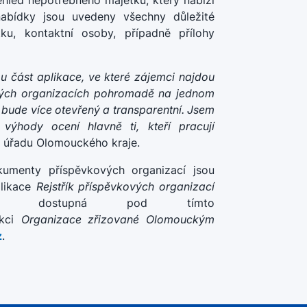
řehled nepotřebného majetku, který nabízí
abídky jsou uvedeny všechny důležité
u, kontaktní osoby, případně přílohy
ou část aplikace, ve které zájemci najdou
vých organizacích pohromadě na jednom
k bude více otevřený a transparentní. Jsem
ýhody ocení hlavně ti, kteří pracují
o úřadu Olomouckého kraje.
umenty příspěvkových organizací jsou
plikace
Rejstřík příspěvkových organizací
 dostupná pod tímto
kci
Organizace zřizované Olomouckým
z
.