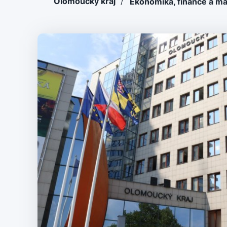
Olomoucký kraj
/
Ekonomika, finance a m