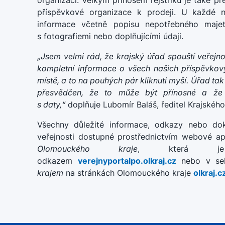
organizací. Velkým přínosem rejstříku je také p
příspěvkové organizace k prodeji. U každé n
informace včetně popisu nepotřebného majetk
s fotografiemi nebo doplňujícími údaji.
„Jsem velmi rád, že krajský úřad spouští veřejn
kompletní informace o všech našich příspěvko
místě, a to na pouhých pár kliknutí myší. Úřad ta
přesvědčen, že to může být přínosné a že v
s daty,“
doplňuje Lubomír Baláš, ředitel Krajskéh
Všechny důležité informace, odkazy nebo dok
veřejnosti dostupné prostřednictvím webové a
Olomouckého kraje
, která je
odkazem
verejnyportalpo.olkraj.cz
nebo v se
krajem
na stránkách Olomouckého kraje
olkraj.c