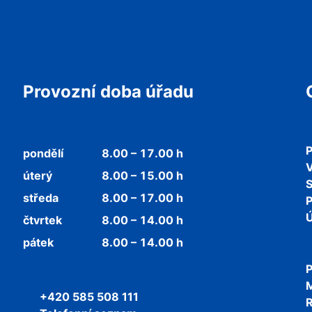
Provozní doba úřadu
P
pondělí
8.00 – 17.00 h
V
úterý
8.00 – 15.00 h
středa
8.00 – 17.00 h
P
Ú
čtvrtek
8.00 – 14.00 h
pátek
8.00 – 14.00 h
P
+420 585 508 111
R